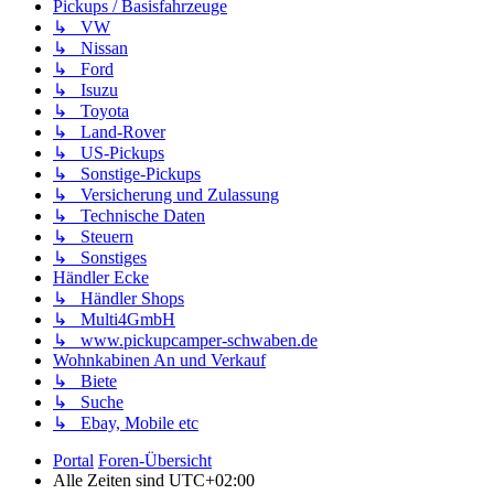
Pickups / Basisfahrzeuge
↳ VW
↳ Nissan
↳ Ford
↳ Isuzu
↳ Toyota
↳ Land-Rover
↳ US-Pickups
↳ Sonstige-Pickups
↳ Versicherung und Zulassung
↳ Technische Daten
↳ Steuern
↳ Sonstiges
Händler Ecke
↳ Händler Shops
↳ Multi4GmbH
↳ www.pickupcamper-schwaben.de
Wohnkabinen An und Verkauf
↳ Biete
↳ Suche
↳ Ebay, Mobile etc
Portal
Foren-Übersicht
Alle Zeiten sind
UTC+02:00