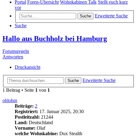
Portal
Foren-Übersicht
Wohnkabinen Talk
Stellt euch kurz
vor
Erweiterte Suche
Suche
Suche
Hallo aus Buchholz bei Hamburg
Forumsregeln
Antworten
Druckansicht
Erweiterte Suche
Suche
1 Beitrag • Seite
1
von
1
oblohm
Beiträge:
2
Registriert:
17. Januar 2025, 20:30
Postleitzahl:
21244
Land:
Deutschland
Vorname:
Olaf
welche Wohnkabine:
Dux Stealth