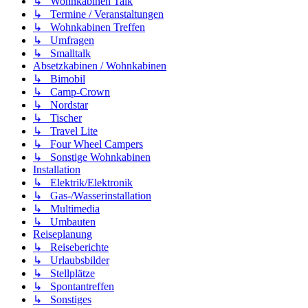
↳ Wohnkabinen Talk
↳ Termine / Veranstaltungen
↳ Wohnkabinen Treffen
↳ Umfragen
↳ Smalltalk
Absetzkabinen / Wohnkabinen
↳ Bimobil
↳ Camp-Crown
↳ Nordstar
↳ Tischer
↳ Travel Lite
↳ Four Wheel Campers
↳ Sonstige Wohnkabinen
Installation
↳ Elektrik/Elektronik
↳ Gas-/Wasserinstallation
↳ Multimedia
↳ Umbauten
Reiseplanung
↳ Reiseberichte
↳ Urlaubsbilder
↳ Stellplätze
↳ Spontantreffen
↳ Sonstiges