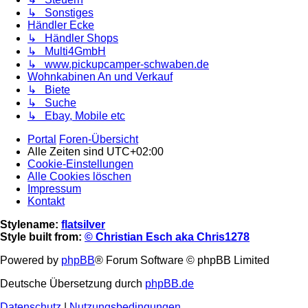
↳ Sonstiges
Händler Ecke
↳ Händler Shops
↳ Multi4GmbH
↳ www.pickupcamper-schwaben.de
Wohnkabinen An und Verkauf
↳ Biete
↳ Suche
↳ Ebay, Mobile etc
Portal
Foren-Übersicht
Alle Zeiten sind
UTC+02:00
Cookie-Einstellungen
Alle Cookies löschen
Impressum
Kontakt
Stylename:
flatsilver
Style built from:
© Christian Esch aka Chris1278
Powered by
phpBB
® Forum Software © phpBB Limited
Deutsche Übersetzung durch
phpBB.de
Datenschutz
|
Nutzungsbedingungen