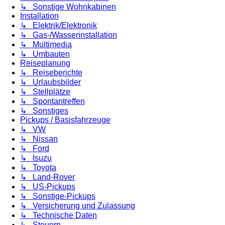
↳ Sonstige Wohnkabinen
Installation
↳ Elektrik/Elektronik
↳ Gas-/Wasserinstallation
↳ Multimedia
↳ Umbauten
Reiseplanung
↳ Reiseberichte
↳ Urlaubsbilder
↳ Stellplätze
↳ Spontantreffen
↳ Sonstiges
Pickups / Basisfahrzeuge
↳ VW
↳ Nissan
↳ Ford
↳ Isuzu
↳ Toyota
↳ Land-Rover
↳ US-Pickups
↳ Sonstige-Pickups
↳ Versicherung und Zulassung
↳ Technische Daten
↳ Steuern