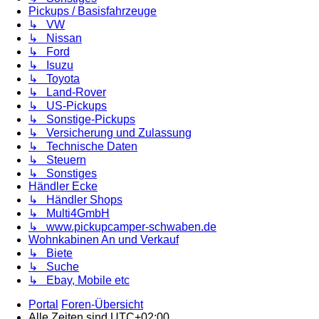
Pickups / Basisfahrzeuge
↳ VW
↳ Nissan
↳ Ford
↳ Isuzu
↳ Toyota
↳ Land-Rover
↳ US-Pickups
↳ Sonstige-Pickups
↳ Versicherung und Zulassung
↳ Technische Daten
↳ Steuern
↳ Sonstiges
Händler Ecke
↳ Händler Shops
↳ Multi4GmbH
↳ www.pickupcamper-schwaben.de
Wohnkabinen An und Verkauf
↳ Biete
↳ Suche
↳ Ebay, Mobile etc
Portal
Foren-Übersicht
Alle Zeiten sind
UTC+02:00