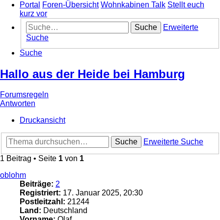
Portal
Foren-Übersicht
Wohnkabinen Talk
Stellt euch
kurz vor
Suche
Erweiterte
Suche
Suche
Hallo aus der Heide bei Hamburg
Forumsregeln
Antworten
Druckansicht
Suche
Erweiterte Suche
1 Beitrag • Seite
1
von
1
oblohm
Beiträge:
2
Registriert:
17. Januar 2025, 20:30
Postleitzahl:
21244
Land:
Deutschland
Vorname:
Olaf