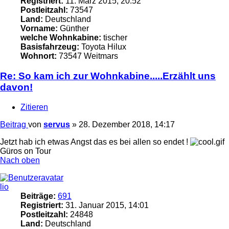
Registriert:
11. März 2015, 20:52
Postleitzahl:
73547
Land:
Deutschland
Vorname:
Günther
welche Wohnkabine:
tischer
Basisfahrzeug:
Toyota Hilux
Wohnort:
73547 Weitmars
Re: So kam ich zur Wohnkabine.....Erzählt uns
davon!
Zitieren
Beitrag
von
servus
»
28. Dezember 2018, 14:17
Jetzt hab ich etwas Angst das es bei allen so endet !
Güros on Tour
Nach oben
lio
Beiträge:
691
Registriert:
31. Januar 2015, 14:01
Postleitzahl:
24848
Land:
Deutschland