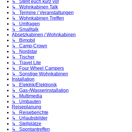
↳ Stellt euch kurz vor
↳ Wohnkabinen Talk
↳ Termine / Veranstaltungen
↳ Wohnkabinen Treffen
↳ Umfragen
↳ Smalltalk
Absetzkabinen / Wohnkabinen
↳ Bimobil
↳ Camp-Crown
↳ Nordstar
↳ Tischer
↳ Travel Lite
↳ Four Wheel Campers
↳ Sonstige Wohnkabinen
Installation
↳ Elektrik/Elektronik
↳ Gas-/Wasserinstallation
↳ Multimedia
↳ Umbauten
Reiseplanung
↳ Reiseberichte
↳ Urlaubsbilder
↳ Stellplätze
↳ Spontantreffen