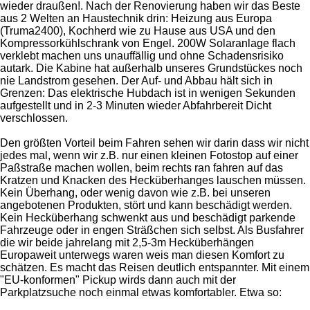
wieder draußen!. Nach der Renovierung haben wir das Beste
aus 2 Welten an Haustechnik drin: Heizung aus Europa
(Truma2400), Kochherd wie zu Hause aus USA und den
Kompressorkühlschrank von Engel. 200W Solaranlage flach
verklebt machen uns unauffällig und ohne Schadensrisiko
autark. Die Kabine hat außerhalb unseres Grundstückes noch
nie Landstrom gesehen. Der Auf- und Abbau hält sich in
Grenzen: Das elektrische Hubdach ist in wenigen Sekunden
aufgestellt und in 2-3 Minuten wieder Abfahrbereit Dicht
verschlossen.
Den größten Vorteil beim Fahren sehen wir darin dass wir nicht
jedes mal, wenn wir z.B. nur einen kleinen Fotostop auf einer
Paßstraße machen wollen, beim rechts ran fahren auf das
Kratzen und Knacken des Hecküberhanges lauschen müssen.
Kein Überhang, oder wenig davon wie z.B. bei unseren
angebotenen Produkten, stört und kann beschädigt werden.
Kein Hecküberhang schwenkt aus und beschädigt parkende
Fahrzeuge oder in engen Sträßchen sich selbst. Als Busfahrer
die wir beide jahrelang mit 2,5-3m Hecküberhängen
Europaweit unterwegs waren weis man diesen Komfort zu
schätzen. Es macht das Reisen deutlich entspannter. Mit einem
"EU-konformen" Pickup wirds dann auch mit der
Parkplatzsuche noch einmal etwas komfortabler. Etwa so: