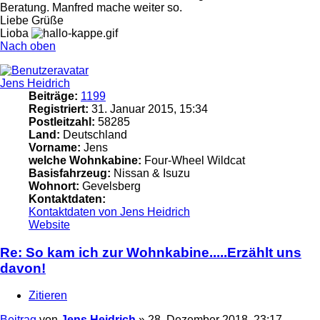
Beratung. Manfred mache weiter so.
Liebe Grüße
Lioba
Nach oben
Jens Heidrich
Beiträge:
1199
Registriert:
31. Januar 2015, 15:34
Postleitzahl:
58285
Land:
Deutschland
Vorname:
Jens
welche Wohnkabine:
Four-Wheel Wildcat
Basisfahrzeug:
Nissan & Isuzu
Wohnort:
Gevelsberg
Kontaktdaten:
Kontaktdaten von Jens Heidrich
Website
Re: So kam ich zur Wohnkabine.....Erzählt uns
davon!
Zitieren
Beitrag
von
Jens Heidrich
»
28. Dezember 2018, 23:17