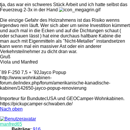
tja, das war ein schweres Stück Arbeit und ich hatte selbst das
Feuerzeug 2-3x in der Hand
Die einzige Gefahr des Holzrahmens ist das Risiko wenns
irgendwo rein läuft. Wer sich aber um seine Investition kümmert
und auch mal in die Ecken und auf die Dichtungen schaut (
oder schauen lässt ) hat eine durchaus haltbare Kabine die
man auch mit Eigenmitteln als "Nicht-Metaller" instandsetzen
kann wenn mal ein massiver Ast oder ein anderer
Verkehrsteilnehmer zu dicht dran war.
Gruß
Viola und Manfred
´89 F-250 7,5 + ´92Jayco Popup
http://www.wohnkabinen-
forum.de/index.php/forum/amerikanische-kanadische-
kabinen/142650-jayco-popup-renovierung
Importeur für BundutecUSA und GEOCamper-Wohnkabinen.
https://pickupcamper-schwaben.de/
Nach oben
manfred65
Beiträge:
916