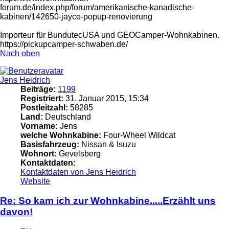
forum.de/index.php/forum/amerikanische-kanadische-
kabinen/142650-jayco-popup-renovierung
Importeur für BundutecUSA und GEOCamper-Wohnkabinen.
https://pickupcamper-schwaben.de/
Nach oben
Jens Heidrich
Beiträge:
1199
Registriert:
31. Januar 2015, 15:34
Postleitzahl:
58285
Land:
Deutschland
Vorname:
Jens
welche Wohnkabine:
Four-Wheel Wildcat
Basisfahrzeug:
Nissan & Isuzu
Wohnort:
Gevelsberg
Kontaktdaten:
Kontaktdaten von Jens Heidrich
Website
Re: So kam ich zur Wohnkabine.....Erzählt uns
davon!