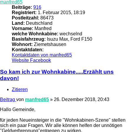
manfred65
Beiträge:
916
Registriert:
1. Februar 2015, 18:19
Postleitzahl:
86473
Land:
Deutschland
Vorname:
Manfred
welche Wohnkabine:
wechselnd
Basisfahrzeug:
Isuzu Max, Ford F150
Wohnort:
Ziemetshausen
Kontaktdaten:
Kontaktdaten von manfred65
Website
Facebook
So kam ich zur Wohnkabine.....Erzählt uns
davon!
Zitieren
Beitrag
von
manfred65
»
26. Dezember 2018, 20:43
Hallo Gemeinde,
für jeden Neueinsteiger in die "Wohnkabinen-Szene" stellen
sich ein paar Fragen. Wir alle können helfen der unnötigen
"Geldverbrennung"entgegen zu wirken.