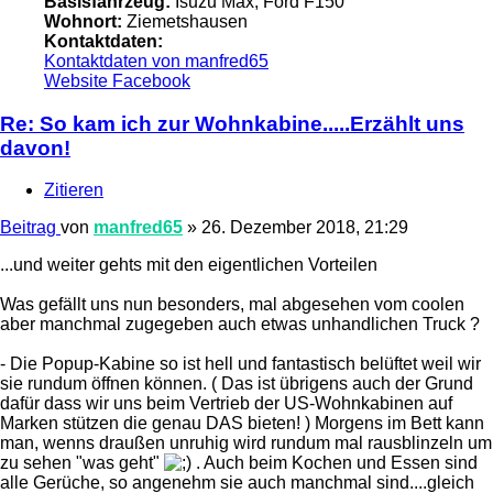
Basisfahrzeug:
Isuzu Max, Ford F150
Wohnort:
Ziemetshausen
Kontaktdaten:
Kontaktdaten von manfred65
Website
Facebook
Re: So kam ich zur Wohnkabine.....Erzählt uns
davon!
Zitieren
Beitrag
von
manfred65
»
26. Dezember 2018, 21:29
...und weiter gehts mit den eigentlichen Vorteilen
Was gefällt uns nun besonders, mal abgesehen vom coolen
aber manchmal zugegeben auch etwas unhandlichen Truck ?
- Die Popup-Kabine so ist hell und fantastisch belüftet weil wir
sie rundum öffnen können. ( Das ist übrigens auch der Grund
dafür dass wir uns beim Vertrieb der US-Wohnkabinen auf
Marken stützen die genau DAS bieten! ) Morgens im Bett kann
man, wenns draußen unruhig wird rundum mal rausblinzeln um
zu sehen "was geht"
. Auch beim Kochen und Essen sind
alle Gerüche, so angenehm sie auch manchmal sind....gleich