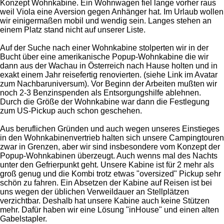
Konzept Wohnkabine. Ein Wohnwagen fiel lange vorher raus
weil Viola eine Aversion gegen Anhänger hat. Im Urlaub wollen
wir einigermaßen mobil und wendig sein. Langes stehen an
einem Platz stand nicht auf unserer Liste.
Auf der Suche nach einer Wohnkabine stolperten wir in der
Bucht über eine amerikanische Popup-Wohnkabine die wir
dann aus der Wachau in Österreich nach Hause holten und in
exakt einem Jahr reisefertig renovierten. (siehe Link im Avatar
zum Nachbaruniversum). Vor Beginn der Arbeiten mußten wir
noch 2-3 Benzinspenden als Entsorgungshilfe ablehnen.
Durch die Größe der Wohnkabine war dann die Festlegung
zum US-Pickup auch schon geschehen.
Aus beruflichen Gründen und auch wegen unseres Einstieges
in den Wohnkabinenvertrieb halten sich unsere Campingtouren
zwar in Grenzen, aber wir sind insbesondere vom Konzept der
Popup-Wohnkabinen überzeugt. Auch wenns mal des Nachts
unter den Gefrierpunkt geht. Unsere Kabine ist für 2 mehr als
groß genug und die Kombi trotz etwas "oversized" Pickup sehr
schön zu fahren. Ein Absetzen der Kabine auf Reisen ist bei
uns wegen der üblichen Verweildauer an Stellplätzen
verzichtbar. Deshalb hat unsere Kabine auch keine Stützen
mehr. Dafür haben wir eine Lösung "inHouse" und einen alten
Gabelstapler.