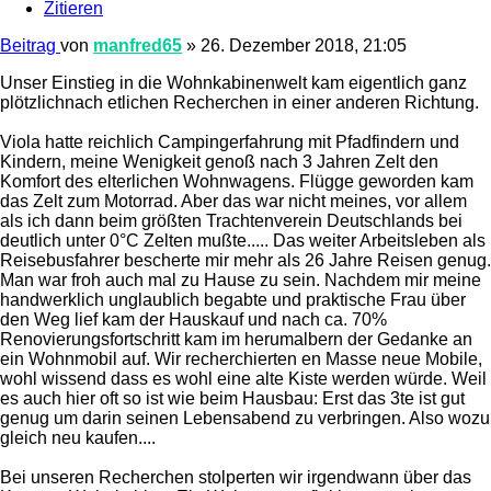
Zitieren
Beitrag
von
manfred65
»
26. Dezember 2018, 21:05
Unser Einstieg in die Wohnkabinenwelt kam eigentlich ganz
plötzlichnach etlichen Recherchen in einer anderen Richtung.
Viola hatte reichlich Campingerfahrung mit Pfadfindern und
Kindern, meine Wenigkeit genoß nach 3 Jahren Zelt den
Komfort des elterlichen Wohnwagens. Flügge geworden kam
das Zelt zum Motorrad. Aber das war nicht meines, vor allem
als ich dann beim größten Trachtenverein Deutschlands bei
deutlich unter 0°C Zelten mußte..... Das weiter Arbeitsleben als
Reisebusfahrer bescherte mir mehr als 26 Jahre Reisen genug.
Man war froh auch mal zu Hause zu sein. Nachdem mir meine
handwerklich unglaublich begabte und praktische Frau über
den Weg lief kam der Hauskauf und nach ca. 70%
Renovierungsfortschritt kam im herumalbern der Gedanke an
ein Wohnmobil auf. Wir recherchierten en Masse neue Mobile,
wohl wissend dass es wohl eine alte Kiste werden würde. Weil
es auch hier oft so ist wie beim Hausbau: Erst das 3te ist gut
genug um darin seinen Lebensabend zu verbringen. Also wozu
gleich neu kaufen....
Bei unseren Recherchen stolperten wir irgendwann über das