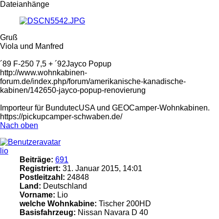
Dateianhänge
Gruß
Viola und Manfred
´89 F-250 7,5 + ´92Jayco Popup
http://www.wohnkabinen-
forum.de/index.php/forum/amerikanische-kanadische-
kabinen/142650-jayco-popup-renovierung
Importeur für BundutecUSA und GEOCamper-Wohnkabinen.
https://pickupcamper-schwaben.de/
Nach oben
lio
Beiträge:
691
Registriert:
31. Januar 2015, 14:01
Postleitzahl:
24848
Land:
Deutschland
Vorname:
Lio
welche Wohnkabine:
Tischer 200HD
Basisfahrzeug:
Nissan Navara D 40