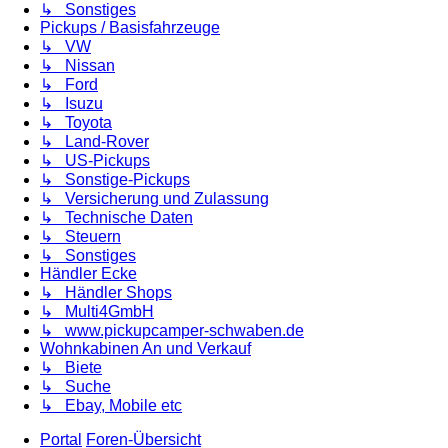
↳ Sonstiges
Pickups / Basisfahrzeuge
↳ VW
↳ Nissan
↳ Ford
↳ Isuzu
↳ Toyota
↳ Land-Rover
↳ US-Pickups
↳ Sonstige-Pickups
↳ Versicherung und Zulassung
↳ Technische Daten
↳ Steuern
↳ Sonstiges
Händler Ecke
↳ Händler Shops
↳ Multi4GmbH
↳ www.pickupcamper-schwaben.de
Wohnkabinen An und Verkauf
↳ Biete
↳ Suche
↳ Ebay, Mobile etc
Portal
Foren-Übersicht