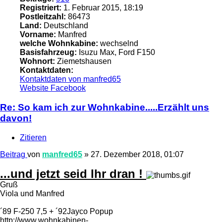
Registriert:
1. Februar 2015, 18:19
Postleitzahl:
86473
Land:
Deutschland
Vorname:
Manfred
welche Wohnkabine:
wechselnd
Basisfahrzeug:
Isuzu Max, Ford F150
Wohnort:
Ziemetshausen
Kontaktdaten:
Kontaktdaten von manfred65
Website
Facebook
Re: So kam ich zur Wohnkabine.....Erzählt uns
davon!
Zitieren
Beitrag
von
manfred65
»
27. Dezember 2018, 01:07
...und jetzt seid Ihr dran !
Gruß
Viola und Manfred
´89 F-250 7,5 + ´92Jayco Popup
http://www.wohnkabinen-