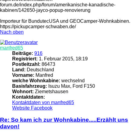
forum.de/index.php/forum/amerikanische-kanadische-
kabinen/142650-jayco-popup-renovierung
Importeur für BundutecUSA und GEOCamper-Wohnkabinen.
https://pickupcamper-schwaben.de/
Nach oben
manfred65
Beiträge:
916
Registriert:
1. Februar 2015, 18:19
Postleitzahl:
86473
Land:
Deutschland
Vorname:
Manfred
welche Wohnkabine:
wechselnd
Basisfahrzeug:
Isuzu Max, Ford F150
Wohnort:
Ziemetshausen
Kontaktdaten:
Kontaktdaten von manfred65
Website
Facebook
Re: So kam ich zur Wohnkabine.....Erzählt uns
davon!