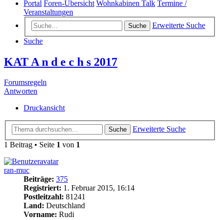
Portal
Foren-Übersicht
Wohnkabinen Talk
Termine /
Veranstaltungen
Erweiterte Suche
Suche
Suche
KAT A n d e c h s 2017
Forumsregeln
Antworten
Druckansicht
Erweiterte Suche
Suche
1 Beitrag • Seite
1
von
1
ran-muc
Beiträge:
375
Registriert:
1. Februar 2015, 16:14
Postleitzahl:
81241
Land:
Deutschland
Vorname:
Rudi