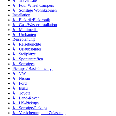
↳ Travel Lite
↳ Four Wheel Campers
↳ Sonstige Wohnkabinen
Installation
↳ Elektrik/Elektronik
↳ Gas-/Wasserinstallation
↳ Multimedia
↳ Umbauten
Reiseplanung
↳ Reiseberichte
↳ Urlaubsbilder
↳ Stellplätze
↳ Spontantreffen
↳ Sonstiges
Pickups / Basisfahrzeuge
↳ VW
↳ Nissan
↳ Ford
↳ Isuzu
↳ Toyota
↳ Land-Rover
↳ US-Pickups
↳ Sonstige-Pickups
↳ Versicherung und Zulassung