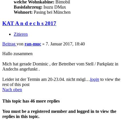
welche Wohnkabine:
Bimobil
Basisfahrzeug:
Isuzu DMax
Wohnort:
Pasing bei München
KAT A n d e c h s 2017
Zitieren
Beitrag
von
ran-muc
»
7. Januar 2017, 18:40
Hallo zusammen
Mich hat gerade Dominic , der Betreiber vom Stell / Parkplatz in
Andechs angefunkt .
Leider ist der Termin am 20-23.04. nicht mögl…
login
to view the
rest of this post
Nach oben
This topic has
46
more replies
You must be a registered member and logged in to view the
replies in this topic.