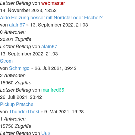
Letzter Beitrag
von
webmaster
14. November 2023, 18:52
Alde Heizung besser mit Nordstar oder Fischer?
von
alain67
»
13. September 2022, 21:03
0
Antworten
20201
Zugriffe
Letzter Beitrag
von
alain67
13. September 2022, 21:03
Strom
von
Schmirgo
»
26. Juli 2021, 09:42
2
Antworten
15960
Zugriffe
Letzter Beitrag
von
manfred65
26. Juli 2021, 23:42
Pickup Pritsche
von
ThunderThoki
»
9. Mai 2021, 19:28
1
Antworten
15756
Zugriffe
Letzter Beitrag
von
U62