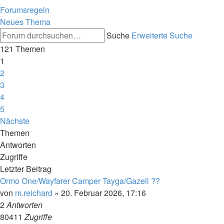
Forumsregeln
Neues Thema
Suche
Erweiterte Suche
121 Themen
1
2
3
4
5
Nächste
Themen
Antworten
Zugriffe
Letzter Beitrag
Ormo One/Wayfarer Camper Tayga/Gazell ??
von
m.reichard
»
20. Februar 2026, 17:16
2
Antworten
80411
Zugriffe