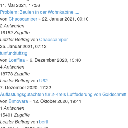
11. Mai 2021, 17:56
Problem :Beulen in der Wohnkabine.....
von
Chaoscamper
»
22. Januar 2021, 09:10
2
Antworten
16152
Zugriffe
Letzter Beitrag
von
Chaoscamper
25. Januar 2021, 07:12
fünfundfuffzig
von
Loefflea
»
6. Dezember 2020, 13:40
4
Antworten
18778
Zugriffe
Letzter Beitrag
von
U62
7. Dezember 2020, 17:22
Auflastungsgutachten für 2-Kreis Luftfederung von Goldschmit
von
Bimovara
»
12. Oktober 2020, 19:41
1
Antworten
15401
Zugriffe
Letzter Beitrag
von
bertl