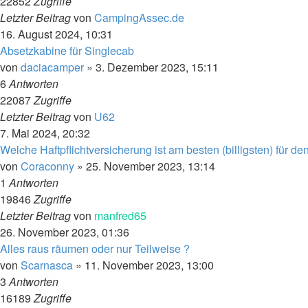
22852
Zugriffe
Letzter Beitrag
von
CampingAssec.de
16. August 2024, 10:31
Absetzkabine für Singlecab
von
daciacamper
»
3. Dezember 2023, 15:11
6
Antworten
22087
Zugriffe
Letzter Beitrag
von
U62
7. Mai 2024, 20:32
Welche Haftpflichtversicherung ist am besten (billigsten) für d
von
Coraconny
»
25. November 2023, 13:14
1
Antworten
19846
Zugriffe
Letzter Beitrag
von
manfred65
26. November 2023, 01:36
Alles raus räumen oder nur Teilweise ?
von
Scarnasca
»
11. November 2023, 13:00
3
Antworten
16189
Zugriffe