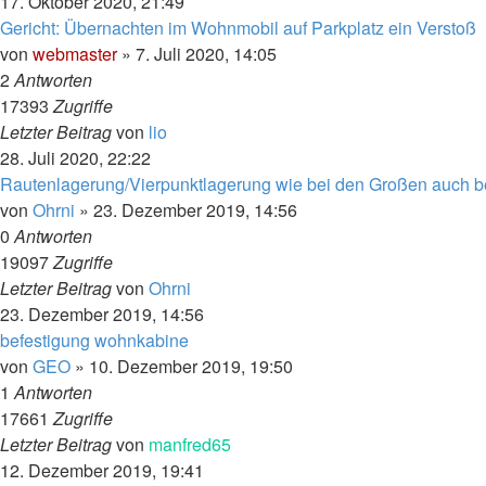
17. Oktober 2020, 21:49
Gericht: Übernachten im Wohnmobil auf Parkplatz ein Verstoß
von
webmaster
»
7. Juli 2020, 14:05
2
Antworten
17393
Zugriffe
Letzter Beitrag
von
lio
28. Juli 2020, 22:22
Rautenlagerung/Vierpunktlagerung wie bei den Großen auch 
von
Ohrni
»
23. Dezember 2019, 14:56
0
Antworten
19097
Zugriffe
Letzter Beitrag
von
Ohrni
23. Dezember 2019, 14:56
befestigung wohnkabine
von
GEO
»
10. Dezember 2019, 19:50
1
Antworten
17661
Zugriffe
Letzter Beitrag
von
manfred65
12. Dezember 2019, 19:41