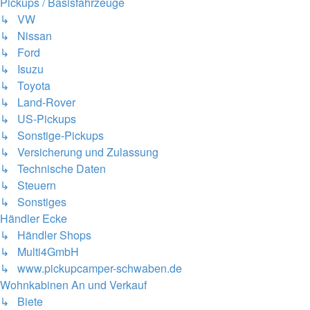
Pickups / Basisfahrzeuge
↳ VW
↳ Nissan
↳ Ford
↳ Isuzu
↳ Toyota
↳ Land-Rover
↳ US-Pickups
↳ Sonstige-Pickups
↳ Versicherung und Zulassung
↳ Technische Daten
↳ Steuern
↳ Sonstiges
Händler Ecke
↳ Händler Shops
↳ Multi4GmbH
↳ www.pickupcamper-schwaben.de
Wohnkabinen An und Verkauf
↳ Biete