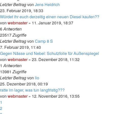
Letzter Beitrag
von
Jens Heidrich
23. Februar 2019, 18:33
Würdet ihr euch derzeitig einen neuen Diesel kaufen??
von
webmaster
»
11. Januar 2019, 18:37
6
Antworten
23517
Zugriffe
Letzter Beitrag
von
Camp 8 S
7. Februar 2019, 11:40
Gegen Nässe und Nebel: Schutzfolie für Außenspiegel
von
webmaster
»
23. Dezember 2018, 11:32
1
Antworten
13981
Zugriffe
Letzter Beitrag
von
lio
25. Dezember 2018, 00:19
ratte im lager, was tun langfristig???
von
webmaster
»
12. November 2016, 13:55
1
2