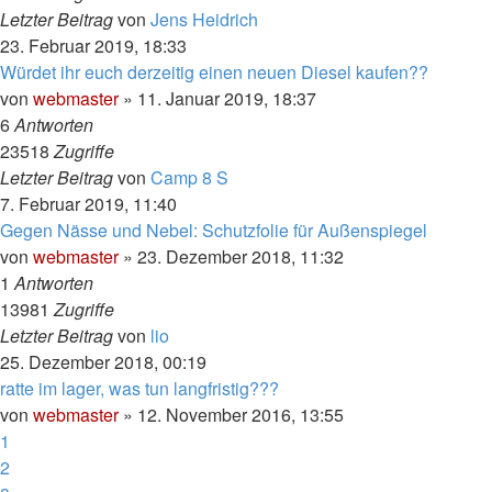
Letzter Beitrag
von
Jens Heidrich
23. Februar 2019, 18:33
Würdet ihr euch derzeitig einen neuen Diesel kaufen??
von
webmaster
»
11. Januar 2019, 18:37
6
Antworten
23518
Zugriffe
Letzter Beitrag
von
Camp 8 S
7. Februar 2019, 11:40
Gegen Nässe und Nebel: Schutzfolie für Außenspiegel
von
webmaster
»
23. Dezember 2018, 11:32
1
Antworten
13981
Zugriffe
Letzter Beitrag
von
lio
25. Dezember 2018, 00:19
ratte im lager, was tun langfristig???
von
webmaster
»
12. November 2016, 13:55
1
2