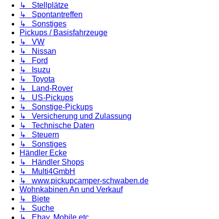
↳ Stellplätze
↳ Spontantreffen
↳ Sonstiges
Pickups / Basisfahrzeuge
↳ VW
↳ Nissan
↳ Ford
↳ Isuzu
↳ Toyota
↳ Land-Rover
↳ US-Pickups
↳ Sonstige-Pickups
↳ Versicherung und Zulassung
↳ Technische Daten
↳ Steuern
↳ Sonstiges
Händler Ecke
↳ Händler Shops
↳ Multi4GmbH
↳ www.pickupcamper-schwaben.de
Wohnkabinen An und Verkauf
↳ Biete
↳ Suche
↳ Ebay, Mobile etc