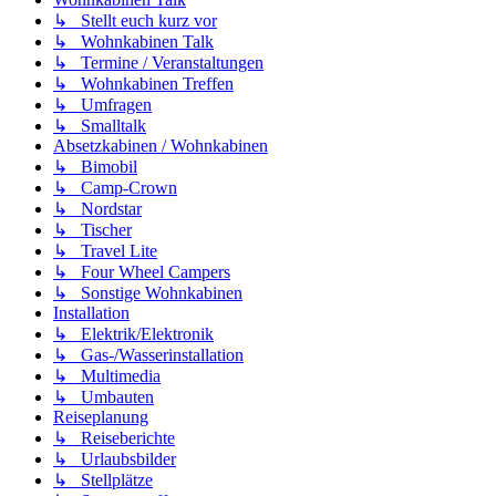
↳ Stellt euch kurz vor
↳ Wohnkabinen Talk
↳ Termine / Veranstaltungen
↳ Wohnkabinen Treffen
↳ Umfragen
↳ Smalltalk
Absetzkabinen / Wohnkabinen
↳ Bimobil
↳ Camp-Crown
↳ Nordstar
↳ Tischer
↳ Travel Lite
↳ Four Wheel Campers
↳ Sonstige Wohnkabinen
Installation
↳ Elektrik/Elektronik
↳ Gas-/Wasserinstallation
↳ Multimedia
↳ Umbauten
Reiseplanung
↳ Reiseberichte
↳ Urlaubsbilder
↳ Stellplätze