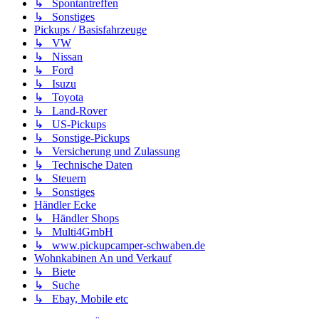
↳ Spontantreffen
↳ Sonstiges
Pickups / Basisfahrzeuge
↳ VW
↳ Nissan
↳ Ford
↳ Isuzu
↳ Toyota
↳ Land-Rover
↳ US-Pickups
↳ Sonstige-Pickups
↳ Versicherung und Zulassung
↳ Technische Daten
↳ Steuern
↳ Sonstiges
Händler Ecke
↳ Händler Shops
↳ Multi4GmbH
↳ www.pickupcamper-schwaben.de
Wohnkabinen An und Verkauf
↳ Biete
↳ Suche
↳ Ebay, Mobile etc