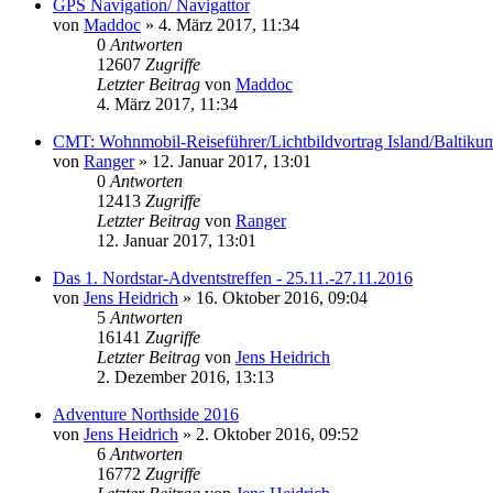
GPS Navigation/ Navigattor
von
Maddoc
»
4. März 2017, 11:34
0
Antworten
12607
Zugriffe
Letzter Beitrag
von
Maddoc
4. März 2017, 11:34
CMT: Wohnmobil-Reiseführer/Lichtbildvortrag Island/Baltiku
von
Ranger
»
12. Januar 2017, 13:01
0
Antworten
12413
Zugriffe
Letzter Beitrag
von
Ranger
12. Januar 2017, 13:01
Das 1. Nordstar-Adventstreffen - 25.11.-27.11.2016
von
Jens Heidrich
»
16. Oktober 2016, 09:04
5
Antworten
16141
Zugriffe
Letzter Beitrag
von
Jens Heidrich
2. Dezember 2016, 13:13
Adventure Northside 2016
von
Jens Heidrich
»
2. Oktober 2016, 09:52
6
Antworten
16772
Zugriffe