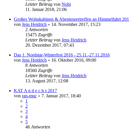
Letzter Beitrag
von
Nobi
11. Januar 2018, 21:06
Großes Wohnkabinen & Abenteurertreffen an Himmelfahrt 20
von
Jens Heidrich
»
14. November 2017, 15:23
2
Antworten
15475
Zugriffe
Letzter Beitrag
von
Jens Heidrich
20. Dezember 2017, 07:43
Das 1. Nordstar-Winterfest 2016 - 25.11.-27.11.2016
von
Jens Heidrich
»
16. Oktober 2016, 09:00
8
Antworten
18560
Zugriffe
Letzter Beitrag
von
Jens Heidrich
13. August 2017, 12:08
KAT A n d e c h s 2017
von
ran-muc
»
7. Januar 2017, 18:40
1
2
3
4
5
46
Antworten