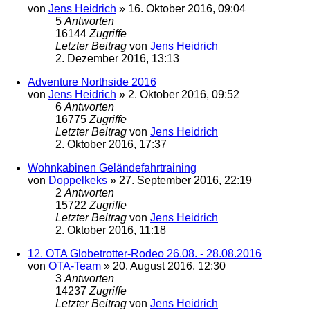
von
Jens Heidrich
»
16. Oktober 2016, 09:04
5
Antworten
16144
Zugriffe
Letzter Beitrag
von
Jens Heidrich
2. Dezember 2016, 13:13
Adventure Northside 2016
von
Jens Heidrich
»
2. Oktober 2016, 09:52
6
Antworten
16775
Zugriffe
Letzter Beitrag
von
Jens Heidrich
2. Oktober 2016, 17:37
Wohnkabinen Geländefahrtraining
von
Doppelkeks
»
27. September 2016, 22:19
2
Antworten
15722
Zugriffe
Letzter Beitrag
von
Jens Heidrich
2. Oktober 2016, 11:18
12. OTA Globetrotter-Rodeo 26.08. - 28.08.2016
von
OTA-Team
»
20. August 2016, 12:30
3
Antworten
14237
Zugriffe
Letzter Beitrag
von
Jens Heidrich