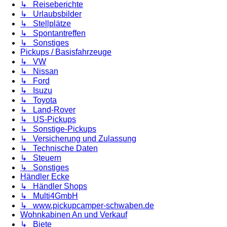
↳ Reiseberichte
↳ Urlaubsbilder
↳ Stellplätze
↳ Spontantreffen
↳ Sonstiges
Pickups / Basisfahrzeuge
↳ VW
↳ Nissan
↳ Ford
↳ Isuzu
↳ Toyota
↳ Land-Rover
↳ US-Pickups
↳ Sonstige-Pickups
↳ Versicherung und Zulassung
↳ Technische Daten
↳ Steuern
↳ Sonstiges
Händler Ecke
↳ Händler Shops
↳ Multi4GmbH
↳ www.pickupcamper-schwaben.de
Wohnkabinen An und Verkauf
↳ Biete