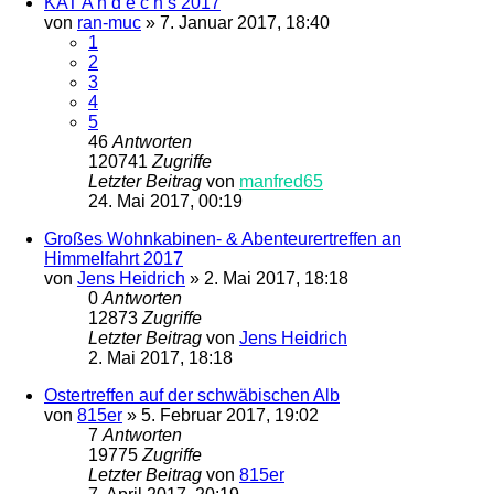
KAT A n d e c h s 2017
von
ran-muc
»
7. Januar 2017, 18:40
1
2
3
4
5
46
Antworten
120741
Zugriffe
Letzter Beitrag
von
manfred65
24. Mai 2017, 00:19
Großes Wohnkabinen- & Abenteurertreffen an
Himmelfahrt 2017
von
Jens Heidrich
»
2. Mai 2017, 18:18
0
Antworten
12873
Zugriffe
Letzter Beitrag
von
Jens Heidrich
2. Mai 2017, 18:18
Ostertreffen auf der schwäbischen Alb
von
815er
»
5. Februar 2017, 19:02
7
Antworten
19775
Zugriffe
Letzter Beitrag
von
815er