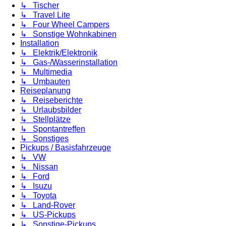
↳ Tischer
↳ Travel Lite
↳ Four Wheel Campers
↳ Sonstige Wohnkabinen
Installation
↳ Elektrik/Elektronik
↳ Gas-/Wasserinstallation
↳ Multimedia
↳ Umbauten
Reiseplanung
↳ Reiseberichte
↳ Urlaubsbilder
↳ Stellplätze
↳ Spontantreffen
↳ Sonstiges
Pickups / Basisfahrzeuge
↳ VW
↳ Nissan
↳ Ford
↳ Isuzu
↳ Toyota
↳ Land-Rover
↳ US-Pickups
↳ Sonstige-Pickups