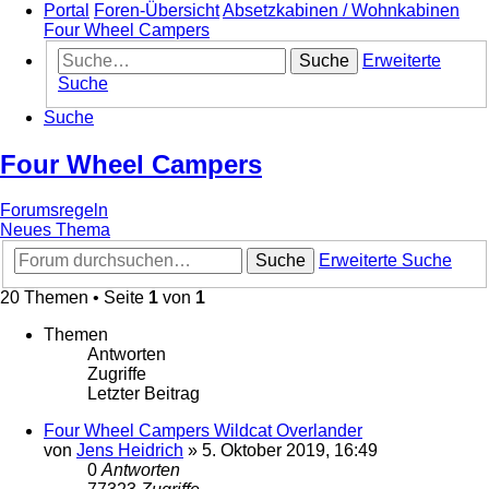
Portal
Foren-Übersicht
Absetzkabinen / Wohnkabinen
Four Wheel Campers
Suche
Erweiterte
Suche
Suche
Four Wheel Campers
Forumsregeln
Neues Thema
Suche
Erweiterte Suche
20 Themen • Seite
1
von
1
Themen
Antworten
Zugriffe
Letzter Beitrag
Four Wheel Campers Wildcat Overlander
von
Jens Heidrich
»
5. Oktober 2019, 16:49
0
Antworten