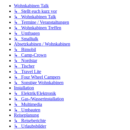
Wohnkabinen Talk
↳ Stellt euch kurz vor
↳ Wohnkabinen Talk
↳ Termine / Veranstaltungen
↳ Wohnkabinen Treffen
↳ Umfragen
↳ Smalltalk
Absetzkabinen / Wohnkabinen
↳ Bimobil
↳ Camp-Crown
↳ Nordstar
↳ Tischer
↳ Travel Lite
↳ Four Wheel Campers
↳ Sonstige Wohnkabinen
Installation
↳ Elektrik/Elektronik
↳ Gas-/Wasserinstallation
↳ Multimedia
↳ Umbauten
Reiseplanung
↳ Reiseberichte
↳ Urlaubsbilder