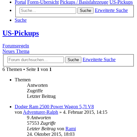
Portal
Foren-Übersicht
Pickups / Basisfahrzeuge
US-Pickups
Erweiterte Suche
Suche
Suche
US-Pickups
Forumsregeln
Neues Thema
Erweiterte Suche
Suche
6 Themen • Seite
1
von
1
Themen
Antworten
Zugriffe
Letzter Beitrag
Dodge Ram 2500 Power Wagon 5,7l V8
von
Adventurer-Ralph
»
4. Februar 2015, 14:15
9
Antworten
57553
Zugriffe
Letzter Beitrag
von
Rami
24. Oktober 2015, 18:03