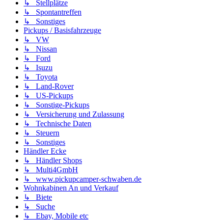
↳ Stellplätze
↳ Spontantreffen
↳ Sonstiges
Pickups / Basisfahrzeuge
↳ VW
↳ Nissan
↳ Ford
↳ Isuzu
↳ Toyota
↳ Land-Rover
↳ US-Pickups
↳ Sonstige-Pickups
↳ Versicherung und Zulassung
↳ Technische Daten
↳ Steuern
↳ Sonstiges
Händler Ecke
↳ Händler Shops
↳ Multi4GmbH
↳ www.pickupcamper-schwaben.de
Wohnkabinen An und Verkauf
↳ Biete
↳ Suche
↳ Ebay, Mobile etc