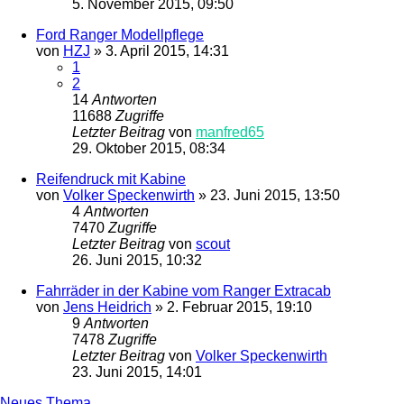
5. November 2015, 09:50
Ford Ranger Modellpflege
von
HZJ
»
3. April 2015, 14:31
1
2
14
Antworten
11688
Zugriffe
Letzter Beitrag
von
manfred65
29. Oktober 2015, 08:34
Reifendruck mit Kabine
von
Volker Speckenwirth
»
23. Juni 2015, 13:50
4
Antworten
7470
Zugriffe
Letzter Beitrag
von
scout
26. Juni 2015, 10:32
Fahrräder in der Kabine vom Ranger Extracab
von
Jens Heidrich
»
2. Februar 2015, 19:10
9
Antworten
7478
Zugriffe
Letzter Beitrag
von
Volker Speckenwirth
23. Juni 2015, 14:01
Neues Thema