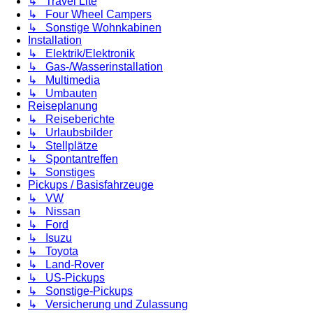
↳ Travel Lite
↳ Four Wheel Campers
↳ Sonstige Wohnkabinen
Installation
↳ Elektrik/Elektronik
↳ Gas-/Wasserinstallation
↳ Multimedia
↳ Umbauten
Reiseplanung
↳ Reiseberichte
↳ Urlaubsbilder
↳ Stellplätze
↳ Spontantreffen
↳ Sonstiges
Pickups / Basisfahrzeuge
↳ VW
↳ Nissan
↳ Ford
↳ Isuzu
↳ Toyota
↳ Land-Rover
↳ US-Pickups
↳ Sonstige-Pickups
↳ Versicherung und Zulassung