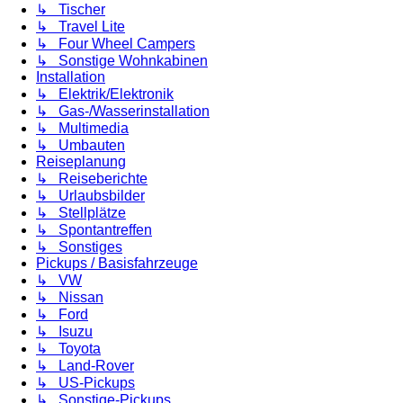
↳ Tischer
↳ Travel Lite
↳ Four Wheel Campers
↳ Sonstige Wohnkabinen
Installation
↳ Elektrik/Elektronik
↳ Gas-/Wasserinstallation
↳ Multimedia
↳ Umbauten
Reiseplanung
↳ Reiseberichte
↳ Urlaubsbilder
↳ Stellplätze
↳ Spontantreffen
↳ Sonstiges
Pickups / Basisfahrzeuge
↳ VW
↳ Nissan
↳ Ford
↳ Isuzu
↳ Toyota
↳ Land-Rover
↳ US-Pickups
↳ Sonstige-Pickups