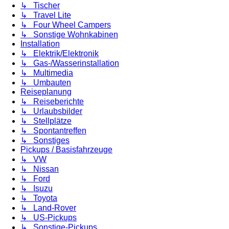
↳ Tischer
↳ Travel Lite
↳ Four Wheel Campers
↳ Sonstige Wohnkabinen
Installation
↳ Elektrik/Elektronik
↳ Gas-/Wasserinstallation
↳ Multimedia
↳ Umbauten
Reiseplanung
↳ Reiseberichte
↳ Urlaubsbilder
↳ Stellplätze
↳ Spontantreffen
↳ Sonstiges
Pickups / Basisfahrzeuge
↳ VW
↳ Nissan
↳ Ford
↳ Isuzu
↳ Toyota
↳ Land-Rover
↳ US-Pickups
↳ Sonstige-Pickups