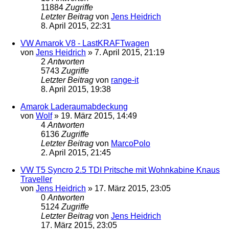
11884
Zugriffe
Letzter Beitrag
von
Jens Heidrich
8. April 2015, 22:31
VW Amarok V8 - LastKRAFTwagen
von
Jens Heidrich
»
7. April 2015, 21:19
2
Antworten
5743
Zugriffe
Letzter Beitrag
von
range-it
8. April 2015, 19:38
Amarok Laderaumabdeckung
von
Wolf
»
19. März 2015, 14:49
4
Antworten
6136
Zugriffe
Letzter Beitrag
von
MarcoPolo
2. April 2015, 21:45
VW T5 Syncro 2.5 TDI Pritsche mit Wohnkabine Knaus
Traveller
von
Jens Heidrich
»
17. März 2015, 23:05
0
Antworten
5124
Zugriffe
Letzter Beitrag
von
Jens Heidrich
17. März 2015, 23:05