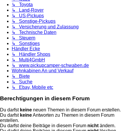
↳ Toyota
↳ Land-Rover
↳ US-Pickups
↳ Sonstige-Pickups
↳ Versicherung und Zulassung
↳ Technische Daten
↳ Steuern
↳ Sonstiges
Händler Ecke
↳ Händler Shops
↳ Multi4GmbH
↳ www.pickupcamper-schwaben.de
Wohnkabinen An und Verkauf
↳ Biete
↳ Suche
↳ Ebay, Mobile etc
Berechtigungen in diesem Forum
Du darfst
keine
neuen Themen in diesem Forum erstellen.
Du darfst
keine
Antworten zu Themen in diesem Forum
erstellen.
Du darfst deine Beiträge in diesem Forum
nicht
ändern.
Du darfst deine Beiträge in diesem Forum
nicht
löschen.