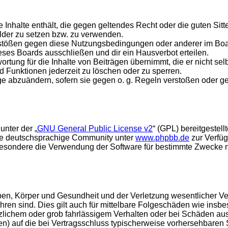
ine Inhalte enthält, die gegen geltendes Recht oder die guten Si
ilder zu setzen bzw. zu verwenden.
rstößen gegen diese Nutzungsbedingungen oder anderer im Board
ses Boards ausschließen und dir ein Hausverbot erteilen.
rtung für die Inhalte von Beiträgen übernimmt, die er nicht selb
d Funktionen jederzeit zu löschen oder zu sperren.
äge abzuändern, sofern sie gegen o. g. Regeln verstoßen oder g
unter der „
GNU General Public License v2
“ (GPL) bereitgestel
die deutschsprachige Community unter
www.phpbb.de
zur Verfüg
esondere die Verwendung der Software für bestimmte Zwecke nic
en, Körper und Gesundheit und der Verletzung wesentlicher Vertr
führen sind. Dies gilt auch für mittelbare Folgeschäden wie in
tzlichem oder grob fahrlässigem Verhalten oder bei Schäden au
hten) auf die bei Vertragsschluss typischerweise vorhersehbare