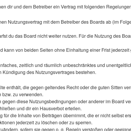
ischen dir und dem Betreiber ein Vertrag mit folgenden Regelung
einen Nutzungsvertrag mit dem Betreiber des Boards ab (im Folg
st du das Board nicht weiter nutzen. Für die Nutzung des Boards
 kann von beiden Seiten ohne Einhaltung einer Frist jederzeit
 einfaches, zeitlich und räumlich unbeschränktes und unentgelt
ch Kündigung des Nutzungsvertrages bestehen.
alte enthält, die gegen geltendes Recht oder die guten Sitten ve
en bzw. zu verwenden.
en gegen diese Nutzungsbedingungen oder anderer im Board ve
ließen und dir ein Hausverbot erteilen.
für die Inhalte von Beiträgen übernimmt, die er nicht selbst ers
ktionen jederzeit zu löschen oder zu sperren.
zuändern, sofern sie gegen o. g. Regeln verstoßen oder geeign