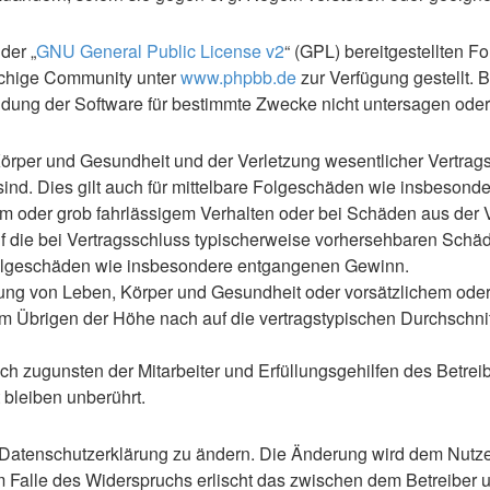
der „
GNU General Public License v2
“ (GPL) bereitgestellten F
achige Community unter
www.phpbb.de
zur Verfügung gestellt. 
ung der Software für bestimmte Zwecke nicht untersagen oder 
rper und Gesundheit und der Verletzung wesentlicher Vertragspf
 sind. Dies gilt auch für mittelbare Folgeschäden wie insbeso
em oder grob fahrlässigem Verhalten oder bei Schäden aus der
 auf die bei Vertragsschluss typischerweise vorhersehbaren Sch
e Folgeschäden wie insbesondere entgangenen Gewinn.
ng von Leben, Körper und Gesundheit oder vorsätzlichem oder g
 Übrigen der Höhe nach auf die vertragstypischen Durchschnitt
h zugunsten der Mitarbeiter und Erfüllungsgehilfen des Betreib
bleiben unberührt.
 Datenschutzerklärung zu ändern. Die Änderung wird dem Nutzer 
m Falle des Widerspruchs erlischt das zwischen dem Betreiber u