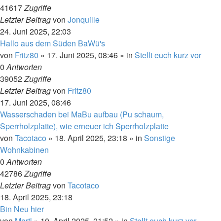
41617
Zugriffe
Letzter Beitrag
von
Jonquille
24. Juni 2025, 22:03
Hallo aus dem Süden BaWü's
von
Fritz80
»
17. Juni 2025, 08:46
» in
Stellt euch kurz vor
0
Antworten
39052
Zugriffe
Letzter Beitrag
von
Fritz80
17. Juni 2025, 08:46
Wasserschaden bei MaBu aufbau (Pu schaum,
Sperrholzplatte), wie erneuer ich Sperrholzplatte
von
Tacotaco
»
18. April 2025, 23:18
» in
Sonstige
Wohnkabinen
0
Antworten
42786
Zugriffe
Letzter Beitrag
von
Tacotaco
18. April 2025, 23:18
Bin Neu hier
von
Martl
»
10. April 2025, 21:52
» in
Stellt euch kurz vor