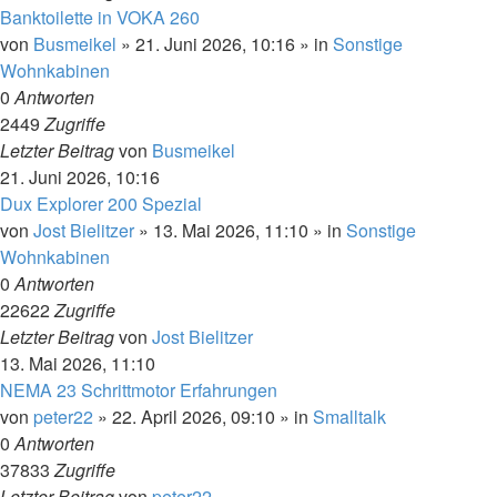
Banktoilette in VOKA 260
von
Busmeikel
»
21. Juni 2026, 10:16
» in
Sonstige
Wohnkabinen
0
Antworten
2449
Zugriffe
Letzter Beitrag
von
Busmeikel
21. Juni 2026, 10:16
Dux Explorer 200 Spezial
von
Jost Bielitzer
»
13. Mai 2026, 11:10
» in
Sonstige
Wohnkabinen
0
Antworten
22622
Zugriffe
Letzter Beitrag
von
Jost Bielitzer
13. Mai 2026, 11:10
NEMA 23 Schrittmotor Erfahrungen
von
peter22
»
22. April 2026, 09:10
» in
Smalltalk
0
Antworten
37833
Zugriffe
Letzter Beitrag
von
peter22