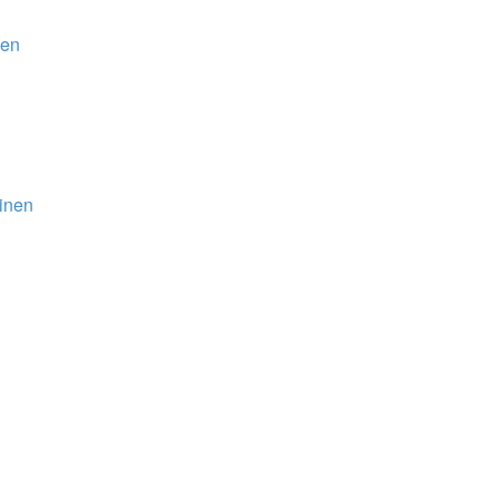
nen
inen