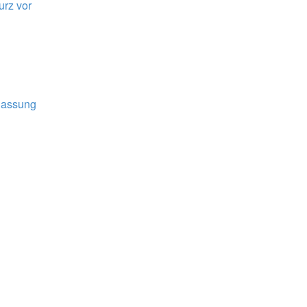
urz vor
lassung