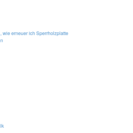
wie erneuer ich Sperrholzplatte
en
lk