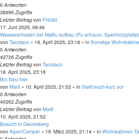
0
Antworten
38995
Zugriffe
Letzter Beitrag
von
Fritz80
17. Juni 2025, 08:46
Wasserschaden bei MaBu aufbau (Pu schaum, Sperrholzplatte), 
von
Tacotaco
»
18. April 2025, 23:18
» in
Sonstige Wohnkabin
0
Antworten
42726
Zugriffe
Letzter Beitrag
von
Tacotaco
18. April 2025, 23:18
Bin Neu hier
von
Martl
»
10. April 2025, 21:52
» in
Stellt euch kurz vor
0
Antworten
40262
Zugriffe
Letzter Beitrag
von
Martl
10. April 2025, 21:52
Besuch in Gevelsberg
von
AlpenCamper
»
19. März 2025, 21:14
» in
Wohnkabinen Ta
0
Antworten