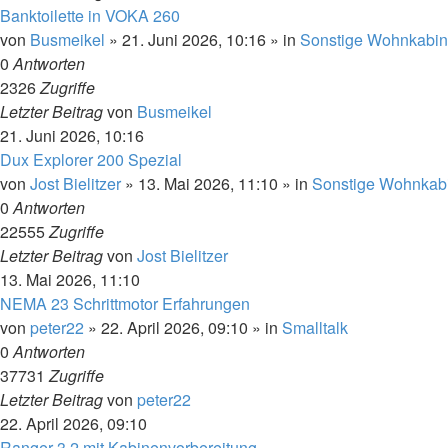
Banktoilette in VOKA 260
von
Busmeikel
»
21. Juni 2026, 10:16
» in
Sonstige Wohnkabi
0
Antworten
2326
Zugriffe
Letzter Beitrag
von
Busmeikel
21. Juni 2026, 10:16
Dux Explorer 200 Spezial
von
Jost Bielitzer
»
13. Mai 2026, 11:10
» in
Sonstige Wohnkab
0
Antworten
22555
Zugriffe
Letzter Beitrag
von
Jost Bielitzer
13. Mai 2026, 11:10
NEMA 23 Schrittmotor Erfahrungen
von
peter22
»
22. April 2026, 09:10
» in
Smalltalk
0
Antworten
37731
Zugriffe
Letzter Beitrag
von
peter22
22. April 2026, 09:10
Ranger 3,2 mit Kabinenvorbereitung