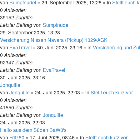
von
Sumpfnudel
»
29. September 2025, 13:28
» in
Stellt euch k
0
Antworten
39152
Zugriffe
Letzter Beitrag
von
Sumpfnudel
29. September 2025, 13:28
Versicherung Nissan Navara (Pickup) 1329/AGK
von
EvaTravel
»
30. Juni 2025, 23:16
» in
Versicherung und Zu
0
Antworten
92347
Zugriffe
Letzter Beitrag
von
EvaTravel
30. Juni 2025, 23:16
Jonquille
von
Jonquille
»
24. Juni 2025, 22:03
» in
Stellt euch kurz vor
0
Antworten
41550
Zugriffe
Letzter Beitrag
von
Jonquille
24. Juni 2025, 22:03
Hallo aus dem Süden BaWü's
von
Fritz80
»
17. Juni 2025, 08:46
» in
Stellt euch kurz vor