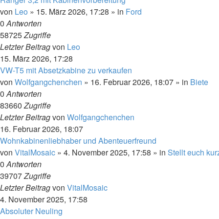
von
Leo
»
15. März 2026, 17:28
» in
Ford
0
Antworten
58725
Zugriffe
Letzter Beitrag
von
Leo
15. März 2026, 17:28
VW-T5 mit Absetzkabine zu verkaufen
von
Wolfgangchenchen
»
16. Februar 2026, 18:07
» in
Biete
0
Antworten
83660
Zugriffe
Letzter Beitrag
von
Wolfgangchenchen
16. Februar 2026, 18:07
Wohnkabinenliebhaber und Abenteuerfreund
von
VitalMosaic
»
4. November 2025, 17:58
» in
Stellt euch kur
0
Antworten
39707
Zugriffe
Letzter Beitrag
von
VitalMosaic
4. November 2025, 17:58
Absoluter Neuling