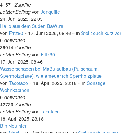
41571
Zugriffe
Letzter Beitrag
von
Jonquille
24. Juni 2025, 22:03
Hallo aus dem Süden BaWü's
von
Fritz80
»
17. Juni 2025, 08:46
» in
Stellt euch kurz vor
0
Antworten
39014
Zugriffe
Letzter Beitrag
von
Fritz80
17. Juni 2025, 08:46
Wasserschaden bei MaBu aufbau (Pu schaum,
Sperrholzplatte), wie erneuer ich Sperrholzplatte
von
Tacotaco
»
18. April 2025, 23:18
» in
Sonstige
Wohnkabinen
0
Antworten
42739
Zugriffe
Letzter Beitrag
von
Tacotaco
18. April 2025, 23:18
Bin Neu hier
von
Martl
»
10. April 2025, 21:52
» in
Stellt euch kurz vor