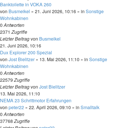
Banktoilette in VOKA 260
von
Busmeikel
»
21. Juni 2026, 10:16
» in
Sonstige
Wohnkabinen
0
Antworten
2371
Zugriffe
Letzter Beitrag
von
Busmeikel
21. Juni 2026, 10:16
Dux Explorer 200 Spezial
von
Jost Bielitzer
»
13. Mai 2026, 11:10
» in
Sonstige
Wohnkabinen
0
Antworten
22579
Zugriffe
Letzter Beitrag
von
Jost Bielitzer
13. Mai 2026, 11:10
NEMA 23 Schrittmotor Erfahrungen
von
peter22
»
22. April 2026, 09:10
» in
Smalltalk
0
Antworten
37768
Zugriffe
Letzter Beitrag
von
peter22