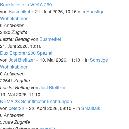
Banktoilette in VOKA 260
von
Busmeikel
»
21. Juni 2026, 10:16
» in
Sonstige
Wohnkabinen
0
Antworten
2480
Zugriffe
Letzter Beitrag
von
Busmeikel
21. Juni 2026, 10:16
Dux Explorer 200 Spezial
von
Jost Bielitzer
»
13. Mai 2026, 11:10
» in
Sonstige
Wohnkabinen
0
Antworten
22641
Zugriffe
Letzter Beitrag
von
Jost Bielitzer
13. Mai 2026, 11:10
NEMA 23 Schrittmotor Erfahrungen
von
peter22
»
22. April 2026, 09:10
» in
Smalltalk
0
Antworten
37889
Zugriffe
Letzter Beitrag
von
peter22