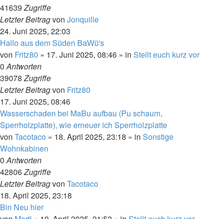
41639
Zugriffe
Letzter Beitrag
von
Jonquille
24. Juni 2025, 22:03
Hallo aus dem Süden BaWü's
von
Fritz80
»
17. Juni 2025, 08:46
» in
Stellt euch kurz vor
0
Antworten
39078
Zugriffe
Letzter Beitrag
von
Fritz80
17. Juni 2025, 08:46
Wasserschaden bei MaBu aufbau (Pu schaum,
Sperrholzplatte), wie erneuer ich Sperrholzplatte
von
Tacotaco
»
18. April 2025, 23:18
» in
Sonstige
Wohnkabinen
0
Antworten
42806
Zugriffe
Letzter Beitrag
von
Tacotaco
18. April 2025, 23:18
Bin Neu hier
von
Martl
»
10. April 2025, 21:52
» in
Stellt euch kurz vor