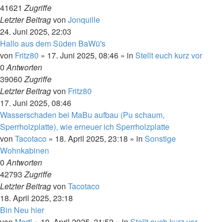
41621
Zugriffe
Letzter Beitrag
von
Jonquille
24. Juni 2025, 22:03
Hallo aus dem Süden BaWü's
von
Fritz80
»
17. Juni 2025, 08:46
» in
Stellt euch kurz vor
0
Antworten
39060
Zugriffe
Letzter Beitrag
von
Fritz80
17. Juni 2025, 08:46
Wasserschaden bei MaBu aufbau (Pu schaum,
Sperrholzplatte), wie erneuer ich Sperrholzplatte
von
Tacotaco
»
18. April 2025, 23:18
» in
Sonstige
Wohnkabinen
0
Antworten
42793
Zugriffe
Letzter Beitrag
von
Tacotaco
18. April 2025, 23:18
Bin Neu hier
von
Martl
»
10. April 2025, 21:52
» in
Stellt euch kurz vor