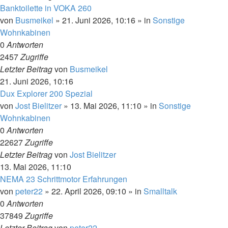
Banktoilette in VOKA 260
von
Busmeikel
»
21. Juni 2026, 10:16
» in
Sonstige
Wohnkabinen
0
Antworten
2457
Zugriffe
Letzter Beitrag
von
Busmeikel
21. Juni 2026, 10:16
Dux Explorer 200 Spezial
von
Jost Bielitzer
»
13. Mai 2026, 11:10
» in
Sonstige
Wohnkabinen
0
Antworten
22627
Zugriffe
Letzter Beitrag
von
Jost Bielitzer
13. Mai 2026, 11:10
NEMA 23 Schrittmotor Erfahrungen
von
peter22
»
22. April 2026, 09:10
» in
Smalltalk
0
Antworten
37849
Zugriffe
Letzter Beitrag
von
peter22