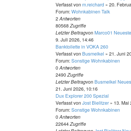
Verfasst von
m.reichard
» 20. Februa
Forum:
Wohnkabinen Talk
2
Antworten
80568
Zugriffe
Letzter Beitrag
von
Marco01
Neueste
9. Juli 2026, 14:46
Banktoilette in VOKA 260
Verfasst von
Busmeikel
» 21. Juni 2
Forum:
Sonstige Wohnkabinen
0
Antworten
2490
Zugriffe
Letzter Beitrag
von
Busmeikel
Neuest
21. Juni 2026, 10:16
Dux Explorer 200 Spezial
Verfasst von
Jost Bielitzer
» 13. Mai 
Forum:
Sonstige Wohnkabinen
0
Antworten
22644
Zugriffe
Letzter Beitrag
von
Jost Bielitzer
Neue