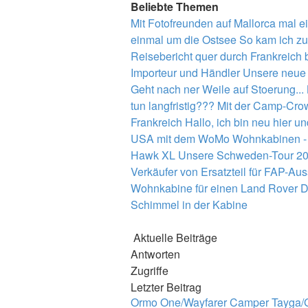
Beliebte Themen
Mit Fotofreunden auf Mallorca mal 
einmal um die Ostsee
So kam ich zu
Reisebericht quer durch Frankreich
Importeur und Händler
Unsere neue a
Geht nach ner Weile auf Stoerung...
tun langfristig???
Mit der Camp-Cro
Frankreich
Hallo, ich bin neu hier un
USA mit dem WoMo
Wohnkabinen - 
Hawk XL
Unsere Schweden-Tour 2
Verkäufer von Ersatzteil für FAP-A
Wohnkabine für einen Land Rover D
Schimmel in der Kabine
Aktuelle Beiträge
Antworten
Zugriffe
Letzter Beitrag
Ormo One/Wayfarer Camper Tayga/G