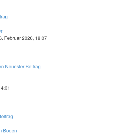
trag
en
6. Februar 2026, 18:07
en
Neuester Beitrag
14:01
eitrag
om Boden