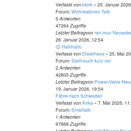
Verfasst von
btork
» 25. Januar 2026
Forum:
Wohnkabinen Talk
5
Antworten
47264
Zugriffe
Letzter Beitrag
von
ran-muc
Neuester
28. Januar 2026, 12:54
😊 Hallihallo
Verfasst von
Distelhexe
» 25. Mai 20
Forum:
Stellt euch kurz vor
2
Antworten
42805
Zugriffe
Letzter Beitrag
von
Power-Valve
Neue
19. Januar 2026, 19:54
Fähre nach Schweden
Verfasst von
Anka
» 7. Mai 2025, 11
Forum:
Smalltalk
1
Antworten
97868
Zugriffe
Letzter Beitrag
von
VitalMosaic
Neues