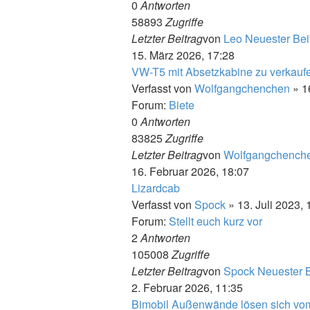
0
Antworten
58893
Zugriffe
Letzter Beitrag
von
Leo
Neuester Bei
15. März 2026, 17:28
VW-T5 mit Absetzkabine zu verkauf
Verfasst von
Wolfgangchenchen
» 1
Forum:
Biete
0
Antworten
83825
Zugriffe
Letzter Beitrag
von
Wolfgangchench
16. Februar 2026, 18:07
Lizardcab
Verfasst von
Spock
» 13. Juli 2023, 
Forum:
Stellt euch kurz vor
2
Antworten
105008
Zugriffe
Letzter Beitrag
von
Spock
Neuester B
2. Februar 2026, 11:35
Bimobil Außenwände lösen sich v