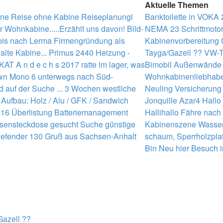
Aktuelle Themen
eine Reise ohne Kabine
Reiseplanungl
Banktoilette in VOKA
r Wohnkabine.....Erzählt uns davon!
Bild-
NEMA 23 Schrittmotor
 bis nach Lerma
Firmengründung als
Kabinenvorbereitung
lte Kabine...
Primus 2440 Heizung -
Tayga/Gazell ??
VW-T
KAT A n d e c h s 2017
ratte im lager, was
Bimobil Außenwände 
wn Mono 6 unterwegs nach Süd-
Wohnkabinenliebhabe
d auf der Suche ...
3 Wochen westliche
Neuling
Versicherung
Aufbau: Holz / Alu / GFK / Sandwich
Jonquille
Azar4
Hallo
016
Überlistung Batteriemanagement
Hallihallo
Fähre nach
ussensteckdose gesucht
Suche günstige
Kabinenszene
Wasser
efender 130
Gruß aus Sachsen-Anhalt
schaum, Sperrholzplatt
Bin Neu hier
Besuch i
azell ??