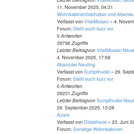
11. November 2025, 04:31
Wohnkabinenliebhaber und Abenteu
Verfasst von
VitalMosaic
» 4. Novem
Forum:
Stellt euch kurz vor
0
Antworten
39796
Zugriffe
Letzter Beitrag
von
VitalMosaic
Neues
4. November 2025, 17:58
Absoluter Neuling
Verfasst von
Sumpfnudel
» 29. Sept
Forum:
Stellt euch kurz vor
0
Antworten
39231
Zugriffe
Letzter Beitrag
von
Sumpfnudel
Neue
29. September 2025, 13:28
Azar4
Verfasst von
Distelhexe
» 23. Juni 2
Forum:
Sonstige Wohnkabinen