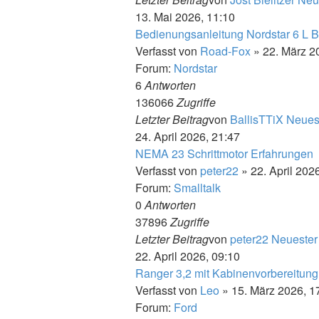
13. Mai 2026, 11:10
Bedienungsanleitung Nordstar 6 L 
Verfasst von
Road-Fox
» 22. März 2
Forum:
Nordstar
6
Antworten
136066
Zugriffe
Letzter Beitrag
von
BallisTTiX
Neuest
24. April 2026, 21:47
NEMA 23 Schrittmotor Erfahrungen
Verfasst von
peter22
» 22. April 202
Forum:
Smalltalk
0
Antworten
37896
Zugriffe
Letzter Beitrag
von
peter22
Neuester
22. April 2026, 09:10
Ranger 3,2 mit Kabinenvorbereitung
Verfasst von
Leo
» 15. März 2026, 1
Forum:
Ford