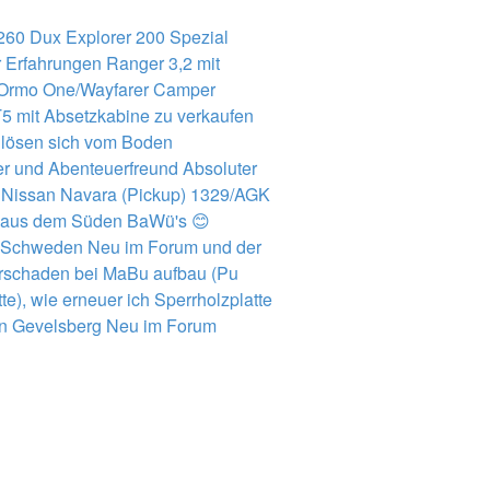
 260
Dux Explorer 200 Spezial
 Erfahrungen
Ranger 3,2 mit
Ormo One/Wayfarer Camper
5 mit Absetzkabine zu verkaufen
lösen sich vom Boden
r und Abenteuerfreund
Absoluter
 Nissan Navara (Pickup) 1329/AGK
 aus dem Süden BaWü's
😊
 Schweden
Neu im Forum und der
schaden bei MaBu aufbau (Pu
e), wie erneuer ich Sperrholzplatte
n Gevelsberg
Neu im Forum