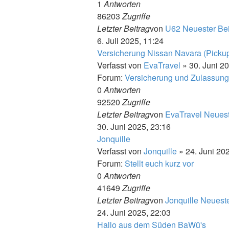
1
Antworten
86203
Zugriffe
Letzter Beitrag
von
U62
Neuester Bei
6. Juli 2025, 11:24
Versicherung Nissan Navara (Picku
Verfasst von
EvaTravel
» 30. Juni 2
Forum:
Versicherung und Zulassung
0
Antworten
92520
Zugriffe
Letzter Beitrag
von
EvaTravel
Neuest
30. Juni 2025, 23:16
Jonquille
Verfasst von
Jonquille
» 24. Juni 20
Forum:
Stellt euch kurz vor
0
Antworten
41649
Zugriffe
Letzter Beitrag
von
Jonquille
Neueste
24. Juni 2025, 22:03
Hallo aus dem Süden BaWü's