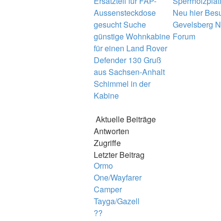
Ersatzteil für FAP-
Sperrholzplat
Aussensteckdose
Neu hier
Besu
gesucht
Suche
Gevelsberg
N
günstige Wohnkabine
Forum
für einen Land Rover
Defender 130
Gruß
aus Sachsen-Anhalt
Schimmel in der
Kabine
Aktuelle Beiträge
Antworten
Zugriffe
Letzter Beitrag
Ormo
One/Wayfarer
Camper
Tayga/Gazell
??