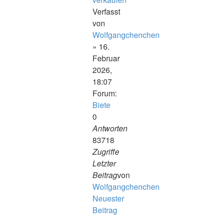
Verfasst
von
Wolfgangchenchen
» 16.
Februar
2026,
18:07
Forum:
Biete
0
Antworten
83718
Zugriffe
Letzter
Beitrag
von
Wolfgangchenchen
Neuester
Beitrag