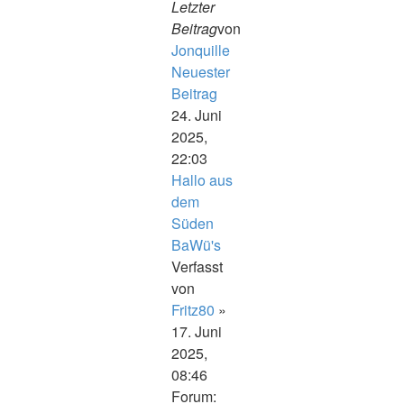
Letzter
Beitrag
von
Jonquille
Neuester
Beitrag
24. Juni
2025,
22:03
Hallo aus
dem
Süden
BaWü's
Verfasst
von
Fritz80
»
17. Juni
2025,
08:46
Forum: