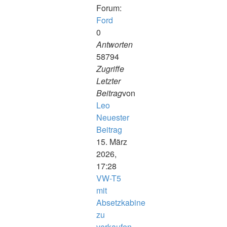
Forum:
Ford
0
Antworten
58794
Zugriffe
Letzter
Beitrag
von
Leo
Neuester
Beitrag
15. März
2026,
17:28
VW-T5
mit
Absetzkabine
zu
verkaufen