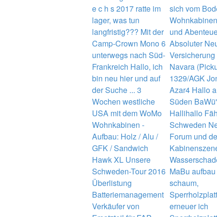
e c h s 2017
ratte im
sich vom Bod
lager, was tun
Wohnkabinen
langfristig???
Mit der
und Abenteue
Camp-Crown Mono 6
Absoluter Neu
unterwegs nach Süd-
Versicherung
Frankreich
Hallo, ich
Navara (Pick
bin neu hier und auf
1329/AGK
Jo
der Suche ...
3
Azar4
Hallo 
Wochen westliche
Süden BaWü'
USA mit dem WoMo
Hallihallo
Fäh
Wohnkabinen -
Schweden
Ne
Aufbau: Holz / Alu /
Forum und de
GFK / Sandwich
Kabinenszen
Hawk XL
Unsere
Wasserschad
Schweden-Tour 2016
MaBu aufbau
Überlistung
schaum,
Batteriemanagement
Sperrholzplatt
Verkäufer von
erneuer ich