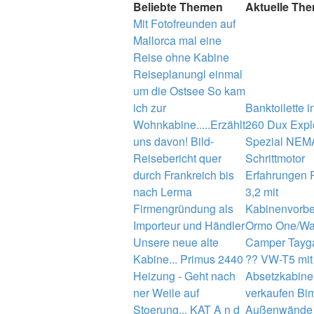
Beliebte Themen
Aktuelle Th
Mit Fotofreunden auf
Mallorca mal eine
Reise ohne Kabine
Reiseplanungl einmal
um die Ostsee
So kam
ich zur
Banktoilette 
Wohnkabine.....Erzählt
260
Dux Expl
uns davon!
Bild-
Spezial
NEMA
Reisebericht quer
Schrittmotor
durch Frankreich bis
Erfahrungen
nach Lerma
3,2 mit
Firmengründung als
Kabinenvorbe
Importeur und Händler
Ormo One/Wa
Unsere neue alte
Camper Tayga
Kabine...
Primus 2440
??
VW-T5 mit
Heizung - Geht nach
Absetzkabine
ner Weile auf
verkaufen
Bim
Stoerung...
KAT A n d
Außenwände 