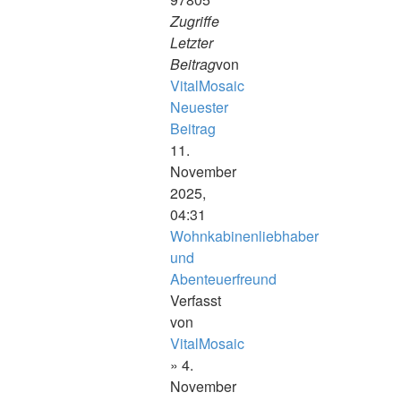
Zugriffe
Letzter
Beitrag
von
VitalMosaic
Neuester
Beitrag
11.
November
2025,
04:31
Wohnkabinenliebhaber
und
Abenteuerfreund
Verfasst
von
VitalMosaic
» 4.
November