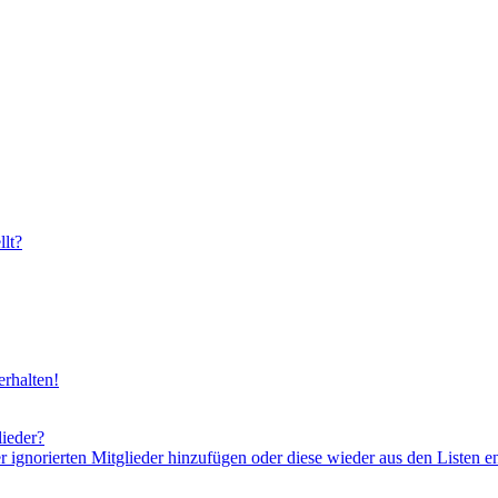
lt?
rhalten!
lieder?
er ignorierten Mitglieder hinzufügen oder diese wieder aus den Listen e