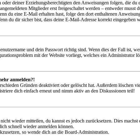
ern oder deiner Erziehungsberechtigten den Anweisungen folgen, die du e
 angemeldeten Mitglieder erst freigeschaltet werden – entweder musst du
. Wenn du eine E-Mail erhalten hast, folge den dort enthaltenen Anweis
nn du dir sicher bist, dass deine E-Mail-Adresse korrekt eingegeben w
Benutzername und dein Passwort richtig sind. Wenn dies der Fall ist, w
igurationsproblem mit der Website vorliegt, welches ein Administrator l
t mehr anmelden?!
rschieden Gründen deaktiviert oder gelöscht hat. Außerdem löschen vie
triere dich einfach erneut und nimm aktiv an den Diskussionen teil!
 nicht wieder mitteilen, du kannst es jedoch zurücksetzen. Dies machs
 dich schnell wieder anmelden können.
ückzusetzen, so wende dich an die Board-Administration.