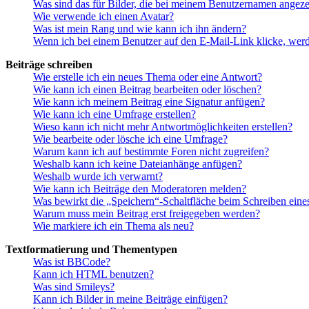
Was sind das für Bilder, die bei meinem Benutzernamen angez
Wie verwende ich einen Avatar?
Was ist mein Rang und wie kann ich ihn ändern?
Wenn ich bei einem Benutzer auf den E-Mail-Link klicke, werd
Beiträge schreiben
Wie erstelle ich ein neues Thema oder eine Antwort?
Wie kann ich einen Beitrag bearbeiten oder löschen?
Wie kann ich meinem Beitrag eine Signatur anfügen?
Wie kann ich eine Umfrage erstellen?
Wieso kann ich nicht mehr Antwortmöglichkeiten erstellen?
Wie bearbeite oder lösche ich eine Umfrage?
Warum kann ich auf bestimmte Foren nicht zugreifen?
Weshalb kann ich keine Dateianhänge anfügen?
Weshalb wurde ich verwarnt?
Wie kann ich Beiträge den Moderatoren melden?
Was bewirkt die „Speichern“-Schaltfläche beim Schreiben eine
Warum muss mein Beitrag erst freigegeben werden?
Wie markiere ich ein Thema als neu?
Textformatierung und Thementypen
Was ist BBCode?
Kann ich HTML benutzen?
Was sind Smileys?
Kann ich Bilder in meine Beiträge einfügen?