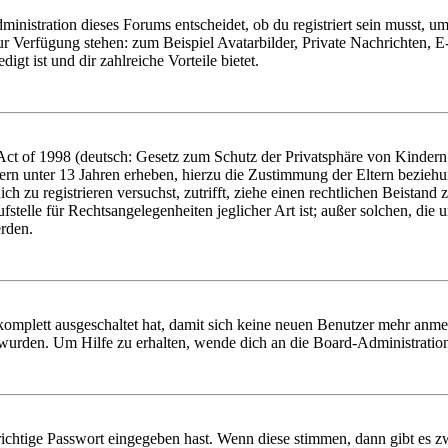
istration dieses Forums entscheidet, ob du registriert sein musst, um Be
zur Verfügung stehen: zum Beispiel Avatarbilder, Private Nachrichten, 
igt ist und dir zahlreiche Vorteile bietet.
t of 1998 (deutsch: Gesetz zum Schutz der Privatsphäre von Kindern i
ern unter 13 Jahren erheben, hierzu die Zustimmung der Eltern bezieh
dich zu registrieren versuchst, zutrifft, ziehe einen rechtlichen Beista
stelle für Rechtsangelegenheiten jeglicher Art ist; außer solchen, die
erden.
 komplett ausgeschaltet hat, damit sich keine neuen Benutzer mehr anm
 wurden. Um Hilfe zu erhalten, wende dich an die Board-Administratio
richtige Passwort eingegeben hast. Wenn diese stimmen, dann gibt es