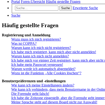
Portal
Foren-Übersicht
Häufig gestellte Fragen
Erweiterte Suche
Suche
Suche
Häufig gestellte Fragen
Registrierung und Anmeldung
Wozu muss ich mich registrieren?
Was ist COPPA?
Warum kann ich mich nicht registrieren?
Ich habe mich registriert, kann mich aber nicht anmelden!
Warum kann ich mich nicht anmelden?
Ich habe mich vor einiger Zeit registriert, kann mich aber nich
Ich habe mein Passwort vergessen!
Warum werde ich automatisch abgemeldet?
Wozu ist die Funktion „Alle Cookies löschen“?
Benutzerpräferenzen und -einstellungen
Wie kann ich meine Einstellungen ändern?
Wie kann ich verhindern, dass mein Benutzername in der Onlin
Die Forenuhr geht falsch!
Ich habe die Zeitzone eingestellt, aber die Forenuhr geht immer
Meine Sprache steht auf diesem Board nicht zur Auswahl!