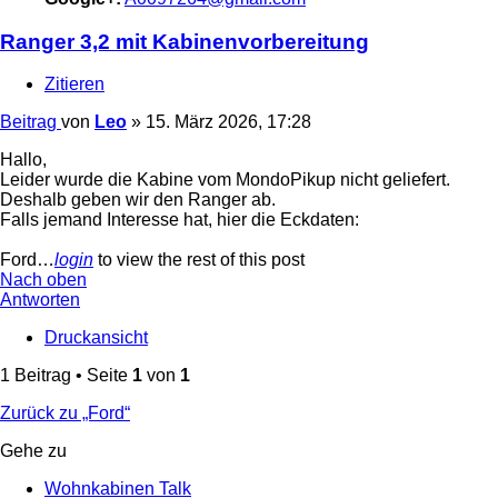
Ranger 3,2 mit Kabinenvorbereitung
Zitieren
Beitrag
von
Leo
»
15. März 2026, 17:28
Hallo,
Leider wurde die Kabine vom MondoPikup nicht geliefert.
Deshalb geben wir den Ranger ab.
Falls jemand Interesse hat, hier die Eckdaten:
Ford…
login
to view the rest of this post
Nach oben
Antworten
Druckansicht
1 Beitrag • Seite
1
von
1
Zurück zu „Ford“
Gehe zu
Wohnkabinen Talk