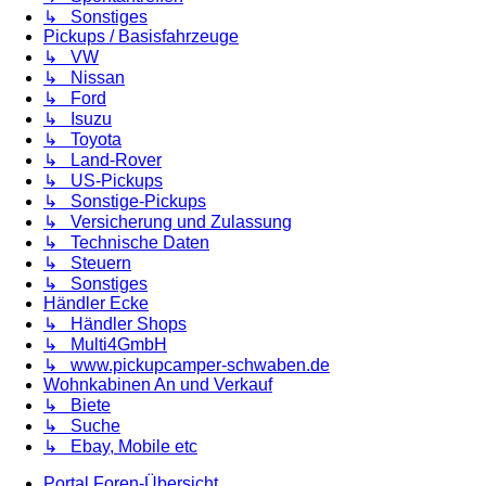
↳ Sonstiges
Pickups / Basisfahrzeuge
↳ VW
↳ Nissan
↳ Ford
↳ Isuzu
↳ Toyota
↳ Land-Rover
↳ US-Pickups
↳ Sonstige-Pickups
↳ Versicherung und Zulassung
↳ Technische Daten
↳ Steuern
↳ Sonstiges
Händler Ecke
↳ Händler Shops
↳ Multi4GmbH
↳ www.pickupcamper-schwaben.de
Wohnkabinen An und Verkauf
↳ Biete
↳ Suche
↳ Ebay, Mobile etc
Portal
Foren-Übersicht