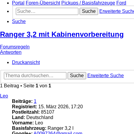
Portal
Foren-Übersicht
Pickups / Basisfahrzeuge
Ford
Suche
Erweiterte Such
Suche
Ranger 3,2 mit Kabinenvorbereitung
Forumsregeln
Antworten
Druckansicht
Suche
Erweiterte Suche
1 Beitrag • Seite
1
von
1
Leo
Beiträge:
1
Registriert:
15. März 2026, 17:20
Postleitzahl:
85107
Land:
Deutschland
Vorname:
Leo
Basisfahrzeug:
Ranger 3,2 l
Google+:
A0097264@gmail.com