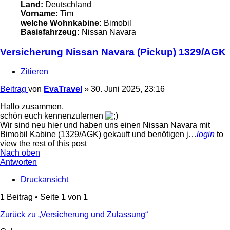
Land:
Deutschland
Vorname:
Tim
welche Wohnkabine:
Bimobil
Basisfahrzeug:
Nissan Navara
Versicherung Nissan Navara (Pickup) 1329/AGK
Zitieren
Beitrag
von
EvaTravel
»
30. Juni 2025, 23:16
Hallo zusammen,
schön euch kennenzulernen
Wir sind neu hier und haben uns einen Nissan Navara mit
Bimobil Kabine (1329/AGK) gekauft und benötigen j…
login
to
view the rest of this post
Nach oben
Antworten
Druckansicht
1 Beitrag • Seite
1
von
1
Zurück zu „Versicherung und Zulassung“