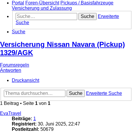
Portal
Foren-Übersicht
Pickups / Basisfahrzeuge
Versicherung und Zulassung
Suche
Erweiterte
Suche
Suche
Versicherung Nissan Navara (Pickup)
1329/AGK
Forumsregeln
Antworten
Druckansicht
Suche
Erweiterte Suche
1 Beitrag • Seite
1
von
1
EvaTravel
Beiträge:
1
Registriert:
30. Juni 2025, 22:47
Postleitzahl:
50679