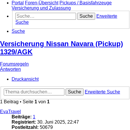
Portal
Foren-Übersicht
Pickups / Basisfahrzeuge
Versicherung und Zulassung
Suche
Erweiterte
Suche
Suche
Versicherung Nissan Navara (Pickup)
1329/AGK
Forumsregeln
Antworten
Druckansicht
Suche
Erweiterte Suche
1 Beitrag • Seite
1
von
1
EvaTravel
Beiträge:
1
Registriert:
30. Juni 2025, 22:47
Postleitzahl:
50679