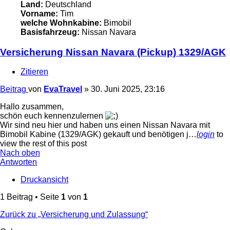
Land:
Deutschland
Vorname:
Tim
welche Wohnkabine:
Bimobil
Basisfahrzeug:
Nissan Navara
Versicherung Nissan Navara (Pickup) 1329/AGK
Zitieren
Beitrag
von
EvaTravel
»
30. Juni 2025, 23:16
Hallo zusammen,
schön euch kennenzulernen
Wir sind neu hier und haben uns einen Nissan Navara mit
Bimobil Kabine (1329/AGK) gekauft und benötigen j…
login
to
view the rest of this post
Nach oben
Antworten
Druckansicht
1 Beitrag • Seite
1
von
1
Zurück zu „Versicherung und Zulassung“