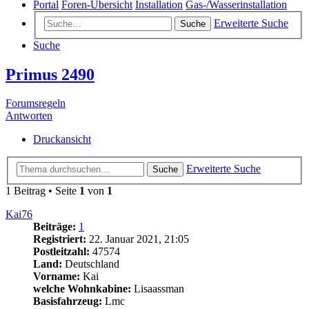
Portal
Foren-Übersicht
Installation
Gas-/Wasserinstallation
Erweiterte Suche
Suche
Suche
Primus 2490
Forumsregeln
Antworten
Druckansicht
Erweiterte Suche
Suche
1 Beitrag • Seite
1
von
1
Kai76
Beiträge:
1
Registriert:
22. Januar 2021, 21:05
Postleitzahl:
47574
Land:
Deutschland
Vorname:
Kai
welche Wohnkabine:
Lisaassman
Basisfahrzeug:
Lmc