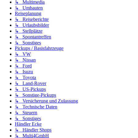
↳ Multimedia
↳ Umbauten
Reiseplanung
↳ Reiseberichte
↳ Urlaubsbilder
↳ Stellplätze
↳ Spontantreffen
↳ Sonstiges
Pickups / Basisfahrzeuge
↳ VW
↳ Nissan
↳ Ford
↳ Isuzu
↳ Toyota
↳ Land-Rover
↳ US-Pickups
↳ Sonstige-Pickups
↳ Versicherung und Zulassung
↳ Technische Daten
↳ Steuern
↳ Sonstiges
Händler Ecke
↳ Händler Shops
↳ Multi4GmbH