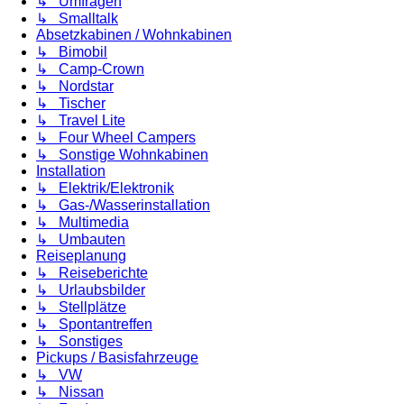
↳ Umfragen
↳ Smalltalk
Absetzkabinen / Wohnkabinen
↳ Bimobil
↳ Camp-Crown
↳ Nordstar
↳ Tischer
↳ Travel Lite
↳ Four Wheel Campers
↳ Sonstige Wohnkabinen
Installation
↳ Elektrik/Elektronik
↳ Gas-/Wasserinstallation
↳ Multimedia
↳ Umbauten
Reiseplanung
↳ Reiseberichte
↳ Urlaubsbilder
↳ Stellplätze
↳ Spontantreffen
↳ Sonstiges
Pickups / Basisfahrzeuge
↳ VW
↳ Nissan