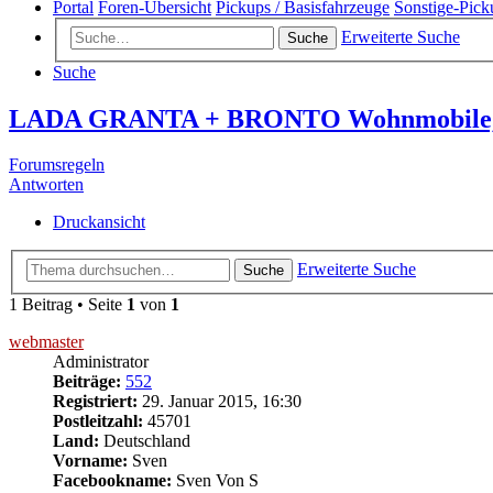
Portal
Foren-Übersicht
Pickups / Basisfahrzeuge
Sonstige-Pick
Erweiterte Suche
Suche
Suche
LADA GRANTA + BRONTO Wohnmobile, 
Forumsregeln
Antworten
Druckansicht
Erweiterte Suche
Suche
1 Beitrag • Seite
1
von
1
webmaster
Administrator
Beiträge:
552
Registriert:
29. Januar 2015, 16:30
Postleitzahl:
45701
Land:
Deutschland
Vorname:
Sven
Facebookname:
Sven Von S