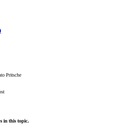
0
o Pritsche
ost
in this topic.