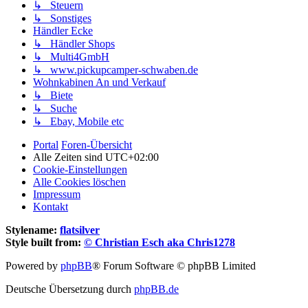
↳ Steuern
↳ Sonstiges
Händler Ecke
↳ Händler Shops
↳ Multi4GmbH
↳ www.pickupcamper-schwaben.de
Wohnkabinen An und Verkauf
↳ Biete
↳ Suche
↳ Ebay, Mobile etc
Portal
Foren-Übersicht
Alle Zeiten sind
UTC+02:00
Cookie-Einstellungen
Alle Cookies löschen
Impressum
Kontakt
Stylename:
flatsilver
Style built from:
© Christian Esch aka Chris1278
Powered by
phpBB
® Forum Software © phpBB Limited
Deutsche Übersetzung durch
phpBB.de