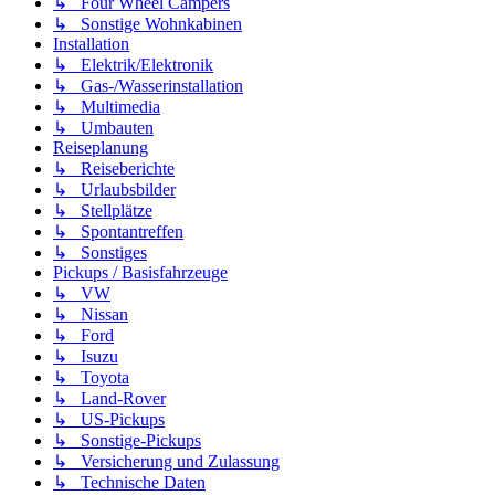
↳ Four Wheel Campers
↳ Sonstige Wohnkabinen
Installation
↳ Elektrik/Elektronik
↳ Gas-/Wasserinstallation
↳ Multimedia
↳ Umbauten
Reiseplanung
↳ Reiseberichte
↳ Urlaubsbilder
↳ Stellplätze
↳ Spontantreffen
↳ Sonstiges
Pickups / Basisfahrzeuge
↳ VW
↳ Nissan
↳ Ford
↳ Isuzu
↳ Toyota
↳ Land-Rover
↳ US-Pickups
↳ Sonstige-Pickups
↳ Versicherung und Zulassung
↳ Technische Daten