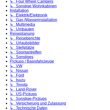
↳ Four Wheel Campers
↳ Sonstige Wohnkabinen
Installation
↳ Elektrik/Elektronik
↳ Gas-/Wasserinstallation
↳ Multimedia
↳ Umbauten
Reiseplanung
↳ Reiseberichte
↳ Urlaubsbilder
↳ Stellplätze
↳ Spontantreffen
↳ Sonstiges
Pickups / Basisfahrzeuge
↳ VW
↳ Nissan
↳ Ford
↳ Isuzu
↳ Toyota
↳ Land-Rover
↳ US-Pickups
↳ Sonstige-Pickups
↳ Versicherung und Zulassung
↳ Technische Daten