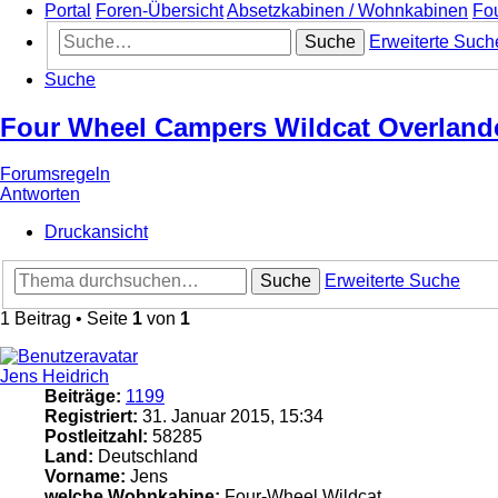
Portal
Foren-Übersicht
Absetzkabinen / Wohnkabinen
Fo
Suche
Erweiterte Such
Suche
Four Wheel Campers Wildcat Overland
Forumsregeln
Antworten
Druckansicht
Suche
Erweiterte Suche
1 Beitrag • Seite
1
von
1
Jens Heidrich
Beiträge:
1199
Registriert:
31. Januar 2015, 15:34
Postleitzahl:
58285
Land:
Deutschland
Vorname:
Jens
welche Wohnkabine:
Four-Wheel Wildcat