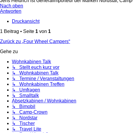
Jens Heidrich ist Generalimporteur der Marken Nordstar, Ca
Nach oben
Antworten
Druckansicht
1 Beitrag • Seite
1
von
1
Zurück zu „Four Wheel Campers“
Gehe zu
Wohnkabinen Talk
↳ Stellt euch kurz vor
↳ Wohnkabinen Talk
↳ Termine / Veranstaltungen
↳ Wohnkabinen Treffen
↳ Umfragen
↳ Smalltalk
Absetzkabinen / Wohnkabinen
↳ Bimobil
↳ Camp-Crown
↳ Nordstar
↳ Tischer
↳ Travel Lite