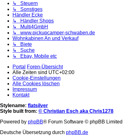
↳ Steuern
↳ Sonstiges
Händler Ecke
↳ Händler Shops
↳ Multi4GmbH
↳ www.pickupcamper-schwaben.de
Wohnkabinen An und Verkauf
↳ Biete
↳ Suche
↳ Ebay, Mobile etc
Portal
Foren-Übersicht
Alle Zeiten sind
UTC+02:00
Cookie-Einstellungen
Alle Cookies löschen
Impressum
Kontakt
Stylename:
flatsilver
Style built from:
© Christian Esch aka Chris1278
Powered by
phpBB
® Forum Software © phpBB Limited
Deutsche Übersetzung durch
phpBB.de