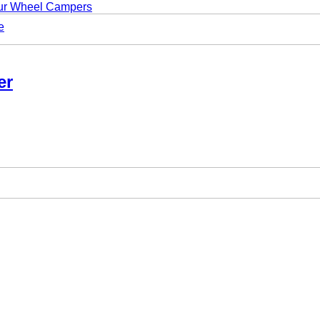
ur Wheel Campers
e
er