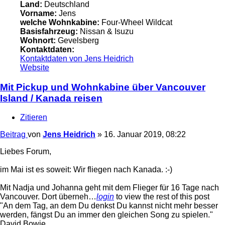
Land:
Deutschland
Vorname:
Jens
welche Wohnkabine:
Four-Wheel Wildcat
Basisfahrzeug:
Nissan & Isuzu
Wohnort:
Gevelsberg
Kontaktdaten:
Kontaktdaten von Jens Heidrich
Website
Mit Pickup und Wohnkabine über Vancouver
Island / Kanada reisen
Zitieren
Beitrag
von
Jens Heidrich
»
16. Januar 2019, 08:22
Liebes Forum,
im Mai ist es soweit: Wir fliegen nach Kanada. :-)
Mit Nadja und Johanna geht mit dem Flieger für 16 Tage nach
Vancouver. Dort überneh…
login
to view the rest of this post
"An dem Tag, an dem Du denkst Du kannst nicht mehr besser
werden, fängst Du an immer den gleichen Song zu spielen."
David Bowie