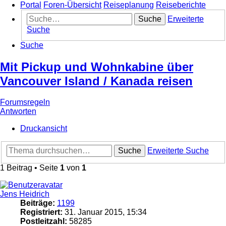
Portal
Foren-Übersicht
Reiseplanung
Reiseberichte
Suche
Erweiterte
Suche
Suche
Mit Pickup und Wohnkabine über
Vancouver Island / Kanada reisen
Forumsregeln
Antworten
Druckansicht
Suche
Erweiterte Suche
1 Beitrag • Seite
1
von
1
Jens Heidrich
Beiträge:
1199
Registriert:
31. Januar 2015, 15:34
Postleitzahl:
58285