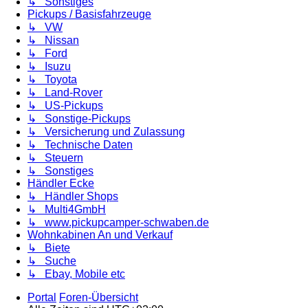
↳ Sonstiges
Pickups / Basisfahrzeuge
↳ VW
↳ Nissan
↳ Ford
↳ Isuzu
↳ Toyota
↳ Land-Rover
↳ US-Pickups
↳ Sonstige-Pickups
↳ Versicherung und Zulassung
↳ Technische Daten
↳ Steuern
↳ Sonstiges
Händler Ecke
↳ Händler Shops
↳ Multi4GmbH
↳ www.pickupcamper-schwaben.de
Wohnkabinen An und Verkauf
↳ Biete
↳ Suche
↳ Ebay, Mobile etc
Portal
Foren-Übersicht