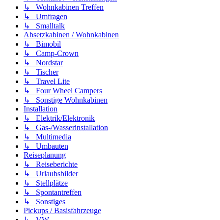
↳ Wohnkabinen Treffen
↳ Umfragen
↳ Smalltalk
Absetzkabinen / Wohnkabinen
↳ Bimobil
↳ Camp-Crown
↳ Nordstar
↳ Tischer
↳ Travel Lite
↳ Four Wheel Campers
↳ Sonstige Wohnkabinen
Installation
↳ Elektrik/Elektronik
↳ Gas-/Wasserinstallation
↳ Multimedia
↳ Umbauten
Reiseplanung
↳ Reiseberichte
↳ Urlaubsbilder
↳ Stellplätze
↳ Spontantreffen
↳ Sonstiges
Pickups / Basisfahrzeuge
↳ VW