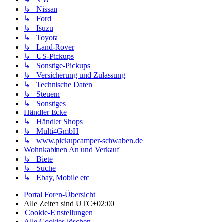
↳ Nissan
↳ Ford
↳ Isuzu
↳ Toyota
↳ Land-Rover
↳ US-Pickups
↳ Sonstige-Pickups
↳ Versicherung und Zulassung
↳ Technische Daten
↳ Steuern
↳ Sonstiges
Händler Ecke
↳ Händler Shops
↳ Multi4GmbH
↳ www.pickupcamper-schwaben.de
Wohnkabinen An und Verkauf
↳ Biete
↳ Suche
↳ Ebay, Mobile etc
Portal
Foren-Übersicht
Alle Zeiten sind
UTC+02:00
Cookie-Einstellungen
Alle Cookies löschen