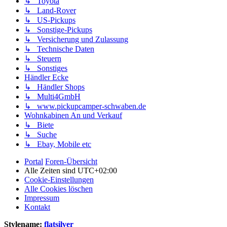
↳ Toyota
↳ Land-Rover
↳ US-Pickups
↳ Sonstige-Pickups
↳ Versicherung und Zulassung
↳ Technische Daten
↳ Steuern
↳ Sonstiges
Händler Ecke
↳ Händler Shops
↳ Multi4GmbH
↳ www.pickupcamper-schwaben.de
Wohnkabinen An und Verkauf
↳ Biete
↳ Suche
↳ Ebay, Mobile etc
Portal
Foren-Übersicht
Alle Zeiten sind
UTC+02:00
Cookie-Einstellungen
Alle Cookies löschen
Impressum
Kontakt
Stylename:
flatsilver