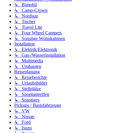
↳ Bimobil
↳ Camp-Crown
↳ Nordstar
↳ Tischer
↳ Travel Lite
↳ Four Wheel Campers
↳ Sonstige Wohnkabinen
Installation
↳ Elektrik/Elektronik
↳ Gas-/Wasserinstallation
↳ Multimedia
↳ Umbauten
Reiseplanung
↳ Reiseberichte
↳ Urlaubsbilder
↳ Stellplätze
↳ Spontantreffen
↳ Sonstiges
Pickups / Basisfahrzeuge
↳ VW
↳ Nissan
↳ Ford
↳ Isuzu