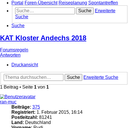
Portal
Foren-Übersicht
Reiseplanung
Spontantreffen
Suche
Erweiterte
Suche
Suche
KAT Kloster Andechs 2018
Forumsregeln
Antworten
Druckansicht
Suche
Erweiterte Suche
1 Beitrag • Seite
1
von
1
ran-muc
Beiträge:
375
Registriert:
1. Februar 2015, 16:14
Postleitzahl:
81241
Land:
Deutschland
Vorname:
Rudi