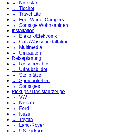
↳ Nordstar
↳ Tischer
↳ Travel Lite
↳ Four Wheel Campers
↳ Sonstige Wohnkabinen
Installation
↳ Elektrik/Elektronik
↳ Gas-/Wasserinstallation
↳ Multimedia
↳ Umbauten
Reiseplanung
↳ Reiseberichte
↳ Urlaubsbilder
↳ Stellplätze
↳ Spontantreffen
↳ Sonstiges
Pickups / Basisfahrzeuge
↳ VW
↳ Nissan
↳ Ford
↳ Isuzu
↳ Toyota
↳ Land-Rover
↳ US-Pickups