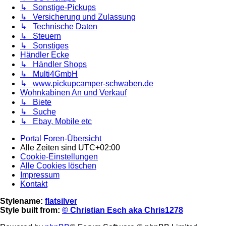
↳ Sonstige-Pickups
↳ Versicherung und Zulassung
↳ Technische Daten
↳ Steuern
↳ Sonstiges
Händler Ecke
↳ Händler Shops
↳ Multi4GmbH
↳ www.pickupcamper-schwaben.de
Wohnkabinen An und Verkauf
↳ Biete
↳ Suche
↳ Ebay, Mobile etc
Portal
Foren-Übersicht
Alle Zeiten sind
UTC+02:00
Cookie-Einstellungen
Alle Cookies löschen
Impressum
Kontakt
Stylename:
flatsilver
Style built from:
© Christian Esch aka Chris1278