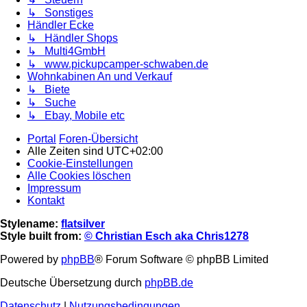
↳ Sonstiges
Händler Ecke
↳ Händler Shops
↳ Multi4GmbH
↳ www.pickupcamper-schwaben.de
Wohnkabinen An und Verkauf
↳ Biete
↳ Suche
↳ Ebay, Mobile etc
Portal
Foren-Übersicht
Alle Zeiten sind
UTC+02:00
Cookie-Einstellungen
Alle Cookies löschen
Impressum
Kontakt
Stylename:
flatsilver
Style built from:
© Christian Esch aka Chris1278
Powered by
phpBB
® Forum Software © phpBB Limited
Deutsche Übersetzung durch
phpBB.de
Datenschutz
|
Nutzungsbedingungen