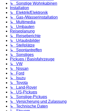
↳ Sonstige Wohnkabinen
Installation
↳ Elektrik/Elektronik
↳ Gas-/Wasserinstallation
↳ Multimedia
↳ Umbauten
Reiseplanung
↳ Reiseberichte
↳ Urlaubsbilder
↳ Stellplätze
↳ Spontantreffen
↳ Sonstiges
Pickups / Basisfahrzeuge
↳ VW
↳ Nissan
↳ Ford
↳ Isuzu
↳ Toyota
↳ Land-Rover
↳ US-Pickups
↳ Sonstige-Pickups
↳ Versicherung und Zulassung
↳ Technische Daten
↳ Steuern