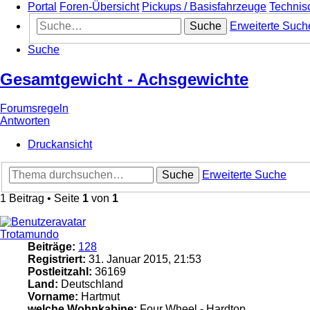
Portal
Foren-Übersicht
Pickups / Basisfahrzeuge
Technis
Suche
Erweiterte Such
Suche
Gesamtgewicht - Achsgewichte
Forumsregeln
Antworten
Druckansicht
Suche
Erweiterte Suche
1 Beitrag • Seite
1
von
1
Trotamundo
Beiträge:
128
Registriert:
31. Januar 2015, 21:53
Postleitzahl:
36169
Land:
Deutschland
Vorname:
Hartmut
welche Wohnkabine:
Four Wheel - Hardtop