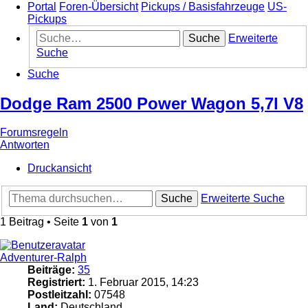
Portal
Foren-Übersicht
Pickups / Basisfahrzeuge
US-
Pickups
Suche
Erweiterte
Suche
Suche
Dodge Ram 2500 Power Wagon 5,7l V8
Forumsregeln
Antworten
Druckansicht
Suche
Erweiterte Suche
1 Beitrag • Seite
1
von
1
Adventurer-Ralph
Beiträge:
35
Registriert:
1. Februar 2015, 14:23
Postleitzahl:
07548
Land:
Deutschland