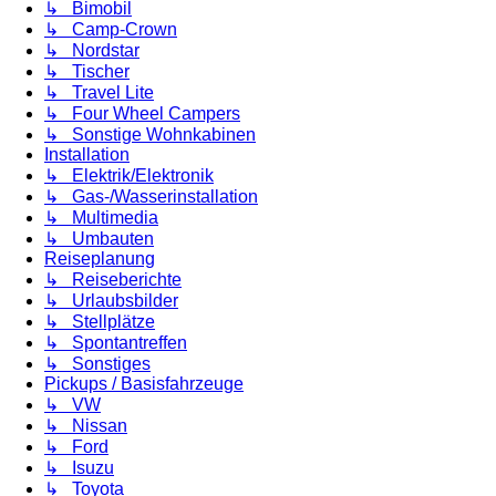
↳ Bimobil
↳ Camp-Crown
↳ Nordstar
↳ Tischer
↳ Travel Lite
↳ Four Wheel Campers
↳ Sonstige Wohnkabinen
Installation
↳ Elektrik/Elektronik
↳ Gas-/Wasserinstallation
↳ Multimedia
↳ Umbauten
Reiseplanung
↳ Reiseberichte
↳ Urlaubsbilder
↳ Stellplätze
↳ Spontantreffen
↳ Sonstiges
Pickups / Basisfahrzeuge
↳ VW
↳ Nissan
↳ Ford
↳ Isuzu
↳ Toyota