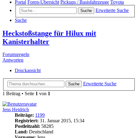
Portal
Foren-Übersicht
Pickups / Basisfahrzeuge
Toyota
Erweiterte Suche
Suche
Suche
Heckstoßstange für Hilux mit
Kanisterhalter
Forumsregeln
Antworten
Druckansicht
Erweiterte Suche
Suche
1 Beitrag • Seite
1
von
1
Jens Heidrich
Beiträge:
1199
Registriert:
31. Januar 2015, 15:34
Postleitzahl:
58285
Land:
Deutschland
Vorname:
Jens