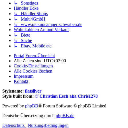
↳ Sonstiges
Händler Ecke
↳ Händler Shops
↳ Multi4GmbH
↳ www.pickupcamper-schwaben.de
Wohnkabinen An und Verkauf
↳ Biete
↳ Suche
↳ Ebay, Mobile etc
Portal
Foren-Übersicht
Alle Zeiten sind
UTC+02:00
Cookie-Einstellungen
Alle Cookies löschen
Impressum
Kontakt
Stylename:
flatsilver
Style built from:
© Christian Esch aka Chris1278
Powered by
phpBB
® Forum Software © phpBB Limited
Deutsche Übersetzung durch
phpBB.de
Datenschutz
|
Nutzungsbedingungen