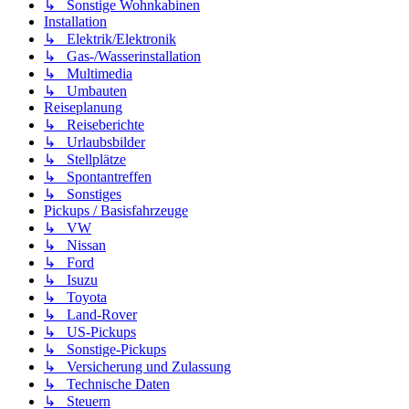
↳ Sonstige Wohnkabinen
Installation
↳ Elektrik/Elektronik
↳ Gas-/Wasserinstallation
↳ Multimedia
↳ Umbauten
Reiseplanung
↳ Reiseberichte
↳ Urlaubsbilder
↳ Stellplätze
↳ Spontantreffen
↳ Sonstiges
Pickups / Basisfahrzeuge
↳ VW
↳ Nissan
↳ Ford
↳ Isuzu
↳ Toyota
↳ Land-Rover
↳ US-Pickups
↳ Sonstige-Pickups
↳ Versicherung und Zulassung
↳ Technische Daten
↳ Steuern