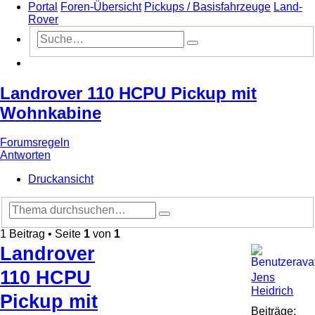
Portal
Foren-Übersicht
Pickups / Basisfahrzeuge
Land-
Rover
Erweiterte
Suche
Suche
Suche
Landrover 110 HCPU Pickup mit
Wohnkabine
Forumsregeln
Antworten
Druckansicht
Erweiterte
Suche
Suche
1 Beitrag • Seite
1
von
1
Nach
Landrover
oben
110 HCPU
Jens
Heidrich
Pickup mit
Beiträge: