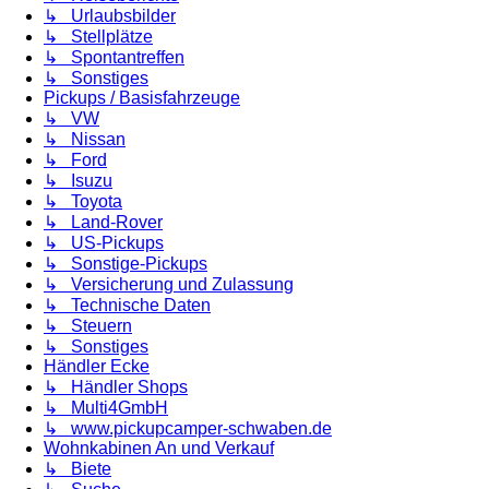
↳ Urlaubsbilder
↳ Stellplätze
↳ Spontantreffen
↳ Sonstiges
Pickups / Basisfahrzeuge
↳ VW
↳ Nissan
↳ Ford
↳ Isuzu
↳ Toyota
↳ Land-Rover
↳ US-Pickups
↳ Sonstige-Pickups
↳ Versicherung und Zulassung
↳ Technische Daten
↳ Steuern
↳ Sonstiges
Händler Ecke
↳ Händler Shops
↳ Multi4GmbH
↳ www.pickupcamper-schwaben.de
Wohnkabinen An und Verkauf
↳ Biete