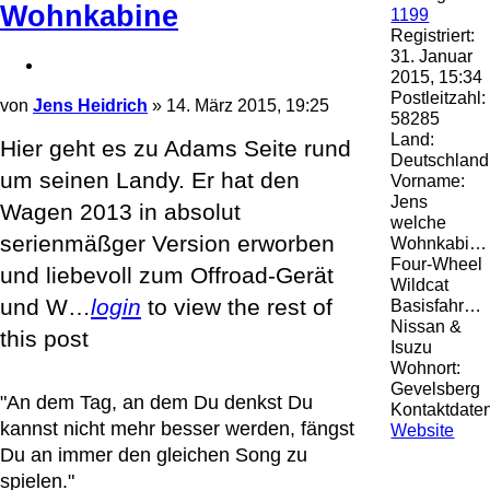
Wohnkabine
1199
Registriert:
31. Januar
Zitieren
2015, 15:34
Postleitzahl:
Beitrag
von
Jens Heidrich
»
14. März 2015, 19:25
58285
Land:
Hier geht es zu Adams Seite rund
Deutschland
um seinen Landy. Er hat den
Vorname:
Jens
Wagen 2013 in absolut
welche
serienmäßger Version erworben
Wohnkabine:
Four-Wheel
und liebevoll zum Offroad-Gerät
Wildcat
und W…
login
to view the rest of
Basisfahrzeug:
Nissan &
this post
Isuzu
Wohnort:
Gevelsberg
"An dem Tag, an dem Du denkst Du
Kontaktdaten
kannst nicht mehr besser werden, fängst
Kontaktdate
Website
von
Du an immer den gleichen Song zu
Jens
spielen."