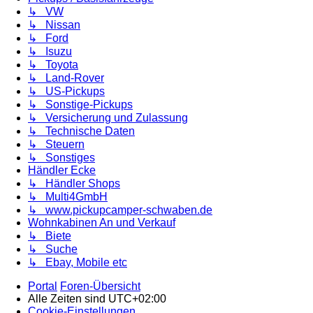
↳ VW
↳ Nissan
↳ Ford
↳ Isuzu
↳ Toyota
↳ Land-Rover
↳ US-Pickups
↳ Sonstige-Pickups
↳ Versicherung und Zulassung
↳ Technische Daten
↳ Steuern
↳ Sonstiges
Händler Ecke
↳ Händler Shops
↳ Multi4GmbH
↳ www.pickupcamper-schwaben.de
Wohnkabinen An und Verkauf
↳ Biete
↳ Suche
↳ Ebay, Mobile etc
Portal
Foren-Übersicht
Alle Zeiten sind
UTC+02:00
Cookie-Einstellungen