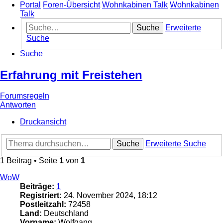
Portal
Foren-Übersicht
Wohnkabinen Talk
Wohnkabinen
Talk
Suche
Erweiterte
Suche
Suche
Erfahrung mit Freistehen
Forumsregeln
Antworten
Druckansicht
Suche
Erweiterte Suche
1 Beitrag • Seite
1
von
1
WoW
Beiträge:
1
Registriert:
24. November 2024, 18:12
Postleitzahl:
72458
Land:
Deutschland
Vorname:
Wolfgang