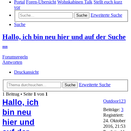
Portal
Foren-Übersicht
Wohnkabinen Talk
Stellt euch kurz
vor
Erweiterte Suche
Suche
Suche
Hallo, ich bin neu hier und auf der Suche
...
Forumsregeln
Antworten
Druckansicht
Erweiterte Suche
Suche
1 Beitrag • Seite
1
von
1
Hallo, ich
Outdoor123
Beiträge:
3
bin neu
Registriert:
hier und
24. Oktober
2016, 21:53