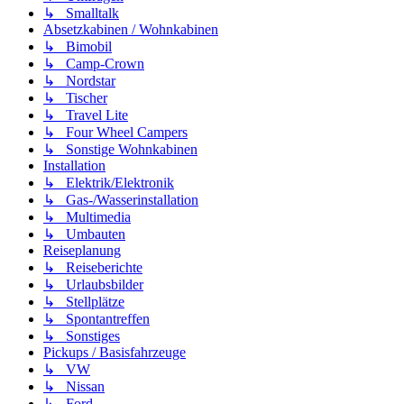
↳ Smalltalk
Absetzkabinen / Wohnkabinen
↳ Bimobil
↳ Camp-Crown
↳ Nordstar
↳ Tischer
↳ Travel Lite
↳ Four Wheel Campers
↳ Sonstige Wohnkabinen
Installation
↳ Elektrik/Elektronik
↳ Gas-/Wasserinstallation
↳ Multimedia
↳ Umbauten
Reiseplanung
↳ Reiseberichte
↳ Urlaubsbilder
↳ Stellplätze
↳ Spontantreffen
↳ Sonstiges
Pickups / Basisfahrzeuge
↳ VW
↳ Nissan
↳ Ford