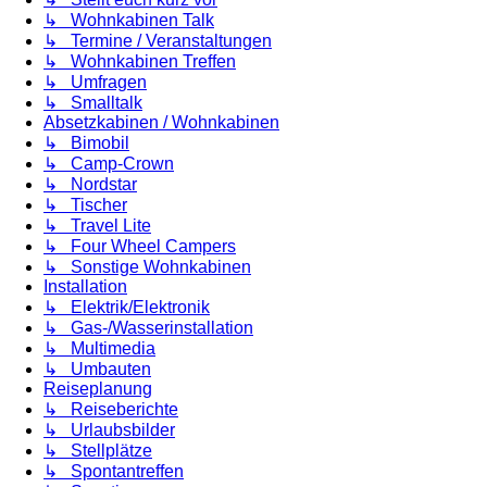
↳ Wohnkabinen Talk
↳ Termine / Veranstaltungen
↳ Wohnkabinen Treffen
↳ Umfragen
↳ Smalltalk
Absetzkabinen / Wohnkabinen
↳ Bimobil
↳ Camp-Crown
↳ Nordstar
↳ Tischer
↳ Travel Lite
↳ Four Wheel Campers
↳ Sonstige Wohnkabinen
Installation
↳ Elektrik/Elektronik
↳ Gas-/Wasserinstallation
↳ Multimedia
↳ Umbauten
Reiseplanung
↳ Reiseberichte
↳ Urlaubsbilder
↳ Stellplätze
↳ Spontantreffen