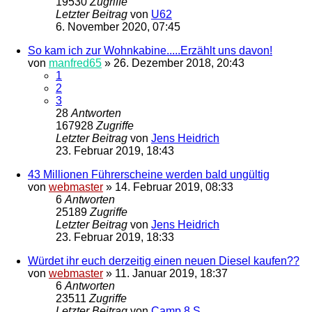
19530
Zugriffe
Letzter Beitrag
von
U62
6. November 2020, 07:45
So kam ich zur Wohnkabine.....Erzählt uns davon!
von
manfred65
»
26. Dezember 2018, 20:43
1
2
3
28
Antworten
167928
Zugriffe
Letzter Beitrag
von
Jens Heidrich
23. Februar 2019, 18:43
43 Millionen Führerscheine werden bald ungültig
von
webmaster
»
14. Februar 2019, 08:33
6
Antworten
25189
Zugriffe
Letzter Beitrag
von
Jens Heidrich
23. Februar 2019, 18:33
Würdet ihr euch derzeitig einen neuen Diesel kaufen??
von
webmaster
»
11. Januar 2019, 18:37
6
Antworten
23511
Zugriffe
Letzter Beitrag
von
Camp 8 S