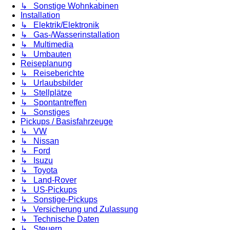
↳ Sonstige Wohnkabinen
Installation
↳ Elektrik/Elektronik
↳ Gas-/Wasserinstallation
↳ Multimedia
↳ Umbauten
Reiseplanung
↳ Reiseberichte
↳ Urlaubsbilder
↳ Stellplätze
↳ Spontantreffen
↳ Sonstiges
Pickups / Basisfahrzeuge
↳ VW
↳ Nissan
↳ Ford
↳ Isuzu
↳ Toyota
↳ Land-Rover
↳ US-Pickups
↳ Sonstige-Pickups
↳ Versicherung und Zulassung
↳ Technische Daten
↳ Steuern