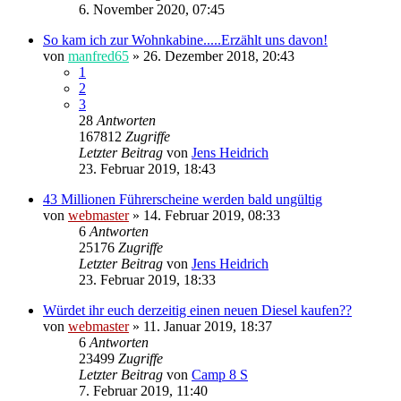
6. November 2020, 07:45
So kam ich zur Wohnkabine.....Erzählt uns davon!
von
manfred65
»
26. Dezember 2018, 20:43
1
2
3
28
Antworten
167812
Zugriffe
Letzter Beitrag
von
Jens Heidrich
23. Februar 2019, 18:43
43 Millionen Führerscheine werden bald ungültig
von
webmaster
»
14. Februar 2019, 08:33
6
Antworten
25176
Zugriffe
Letzter Beitrag
von
Jens Heidrich
23. Februar 2019, 18:33
Würdet ihr euch derzeitig einen neuen Diesel kaufen??
von
webmaster
»
11. Januar 2019, 18:37
6
Antworten
23499
Zugriffe
Letzter Beitrag
von
Camp 8 S
7. Februar 2019, 11:40