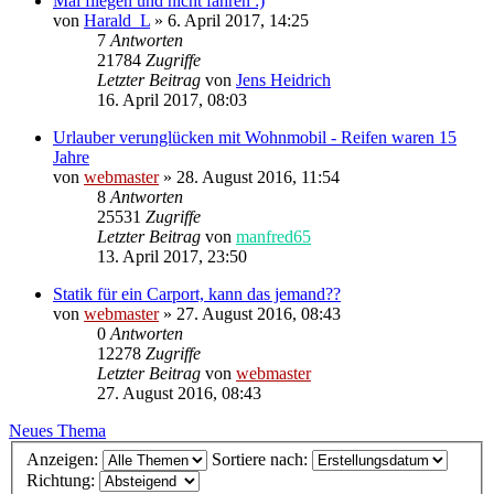
Mal fliegen und nicht fahren :)
von
Harald_L
»
6. April 2017, 14:25
7
Antworten
21784
Zugriffe
Letzter Beitrag
von
Jens Heidrich
16. April 2017, 08:03
Urlauber verunglücken mit Wohnmobil - Reifen waren 15
Jahre
von
webmaster
»
28. August 2016, 11:54
8
Antworten
25531
Zugriffe
Letzter Beitrag
von
manfred65
13. April 2017, 23:50
Statik für ein Carport, kann das jemand??
von
webmaster
»
27. August 2016, 08:43
0
Antworten
12278
Zugriffe
Letzter Beitrag
von
webmaster
27. August 2016, 08:43
Neues Thema
Anzeigen:
Sortiere nach:
Richtung: