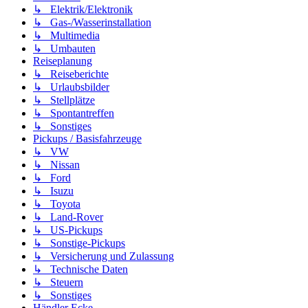
↳ Elektrik/Elektronik
↳ Gas-/Wasserinstallation
↳ Multimedia
↳ Umbauten
Reiseplanung
↳ Reiseberichte
↳ Urlaubsbilder
↳ Stellplätze
↳ Spontantreffen
↳ Sonstiges
Pickups / Basisfahrzeuge
↳ VW
↳ Nissan
↳ Ford
↳ Isuzu
↳ Toyota
↳ Land-Rover
↳ US-Pickups
↳ Sonstige-Pickups
↳ Versicherung und Zulassung
↳ Technische Daten
↳ Steuern
↳ Sonstiges
Händler Ecke