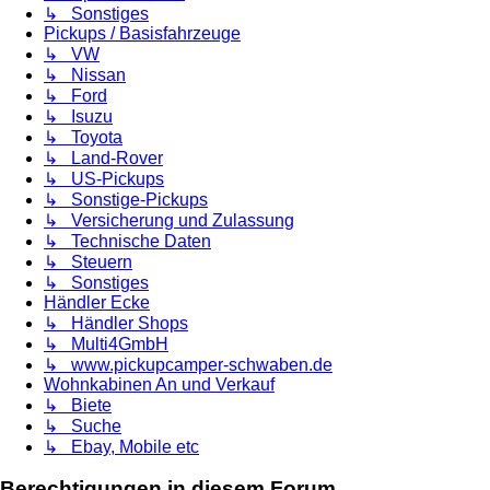
↳ Sonstiges
Pickups / Basisfahrzeuge
↳ VW
↳ Nissan
↳ Ford
↳ Isuzu
↳ Toyota
↳ Land-Rover
↳ US-Pickups
↳ Sonstige-Pickups
↳ Versicherung und Zulassung
↳ Technische Daten
↳ Steuern
↳ Sonstiges
Händler Ecke
↳ Händler Shops
↳ Multi4GmbH
↳ www.pickupcamper-schwaben.de
Wohnkabinen An und Verkauf
↳ Biete
↳ Suche
↳ Ebay, Mobile etc
Berechtigungen in diesem Forum