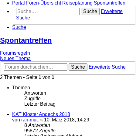
Portal
Foren-Übersicht
Reiseplanung
Spontantreffen
Suche
Erweiterte
Suche
Suche
Spontantreffen
Forumsregeln
Neues Thema
Suche
Erweiterte Suche
2 Themen • Seite
1
von
1
Themen
Antworten
Zugriffe
Letzter Beitrag
KAT Kloster Andechs 2018
von
ran-muc
»
10. März 2018, 14:29
8
Antworten
95872
Zugriffe